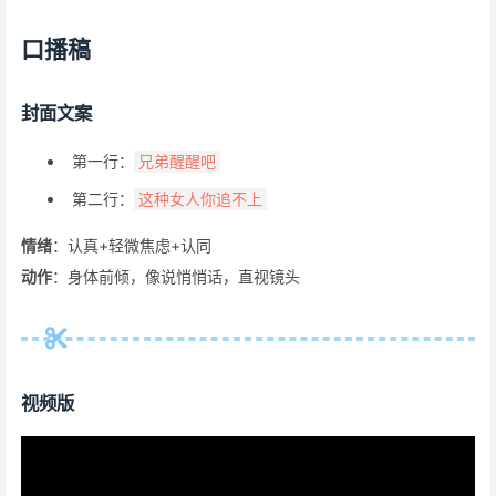
口播稿
封面文案
第一行：
兄弟醒醒吧
第二行：
这种女人你追不上
情绪
：认真+轻微焦虑+认同
动作
：身体前倾，像说悄悄话，直视镜头
视频版