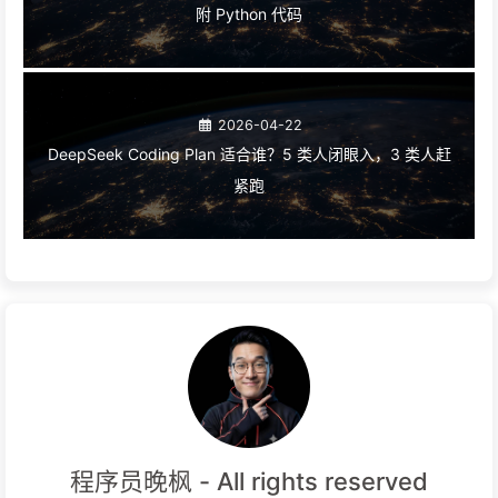
附 Python 代码
2026-04-22
DeepSeek Coding Plan 适合谁？5 类人闭眼入，3 类人赶
紧跑
程序员晚枫 - All rights reserved