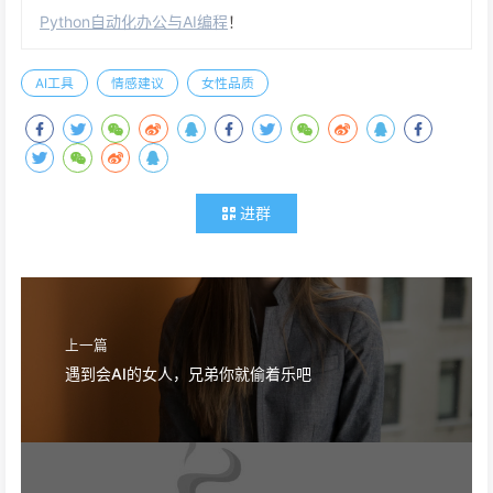
Python自动化办公与AI编程
！
AI工具
情感建议
女性品质
进群
上一篇
遇到会AI的女人，兄弟你就偷着乐吧