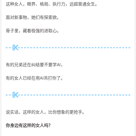
这种女人，眼界、格局、执行力，远超普通女生。
面对新事物，她们有探索欲。
骨子里，藏着极强的进取心。
有的兄弟还在纠结要不要学AI，
有的女人已经在用AI吊打你了。
说实话，这样的女人，比你想象的更抢手。
你身边有这样的女人吗？