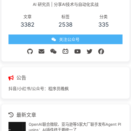
AI 研究员 | 分享AI技术与自动化实战
文章
标签
分类
3382
2538
335
关注公众号
公告
抖音/小红书/公众号：程序员晚枫
最新文章
OpenAI联合微软、亚马逊等5家大厂联手发布Agent Pl
ugins：AI插件终于要统一了