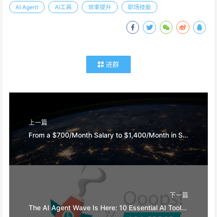
AI Agent
AI工具
效率提升
职场技能
进群
上一篇
From a $700/Month Salary to $1,400/Month in Side Income: An Ordinary Person's AI Money-making Journey
下一篇
The AI Agent Wave Is Here: 10 Essential AI Tools for Office Workers in 2026