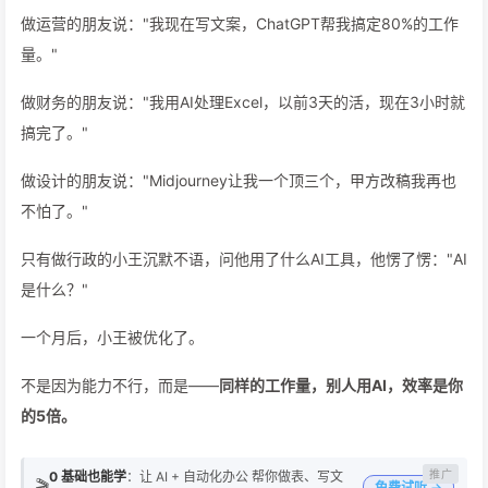
做运营的朋友说："我现在写文案，ChatGPT帮我搞定80%的工作
量。"
做财务的朋友说："我用AI处理Excel，以前3天的活，现在3小时就
搞完了。"
做设计的朋友说："Midjourney让我一个顶三个，甲方改稿我再也
不怕了。"
只有做行政的小王沉默不语，问他用了什么AI工具，他愣了愣："AI
是什么？"
一个月后，小王被优化了。
不是因为能力不行，而是——
同样的工作量，别人用AI，效率是你
的5倍。
0 基础也能学
：让 AI + 自动化办公 帮你做表、写文
🎬
免费试听 →