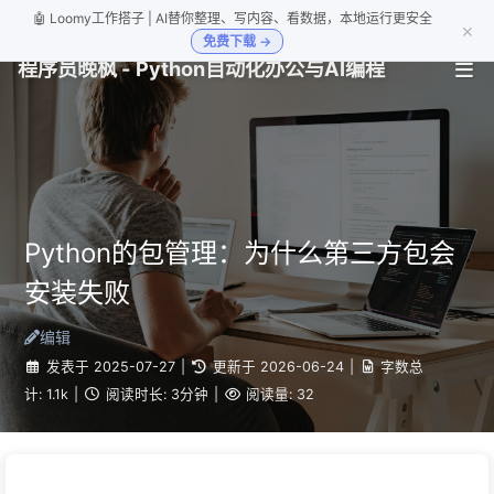
🤖 Loomy工作搭子 | AI替你整理、写内容、看数据，本地运行更安全
×
免费下载 →
程序员晚枫 - Python自动化办公与AI编程
Python的包管理：为什么第三方包会
安装失败
编辑
发表于
2025-07-27
|
更新于
2026-06-24
|
字数总
计:
1.1k
|
阅读时长:
3分钟
|
阅读量:
32