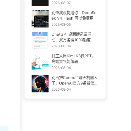
Plugins：AI插件终于要统
2026-08-07
一了
别怪我没提醒你：DeepSe
ek V4 Flash 可以免费用
2026-08-05
ChatGPT桌面版邀请活
动：双方各得1000额度
2026-08-04
打工人用Kimi K3做PPT，
高端大气能编辑
2026-08-04
别再把Codex当聊天机器人
了：OpenAI官方9条最佳实
践
2026-08-04