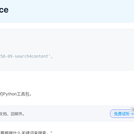
ice
\50-09-search4content'
,
Python工具包，
写文档、回邮件。
免费试听 →
要根据什么关键词来搜索。”