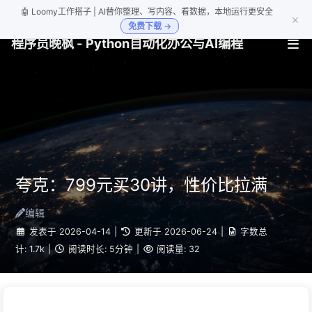
🤖 Loomy工作搭子 | AI替你整理、写内容、看数据，本地运行更安全
×
免费下载 →
程序员晚枫 - Python自动化办公与AI编程
夸克：799元买30讲，性价比拉满
编辑
发表于
2026-04-14
|
更新于
2026-06-24
|
字数总
计:
1.7k
|
阅读时长:
5分钟
|
阅读量:
32