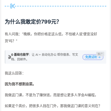
为什么我敢定价799元？
有人问我："晚枫，你把价格定这么低，不怕被人说'便宜没好
货'吗？"
0 基础也能学
：让 AI + 自动化办公 帮你做表、写文
🎬
免费试听 →
档、回邮件。
我这么回答：
因为我不想割韭菜。
我做这门课，不是为了赚快钱，而是想让更多人学会AI编程。
如果定个高价，把很多人挡在门外，那我做这门课的意义何在？