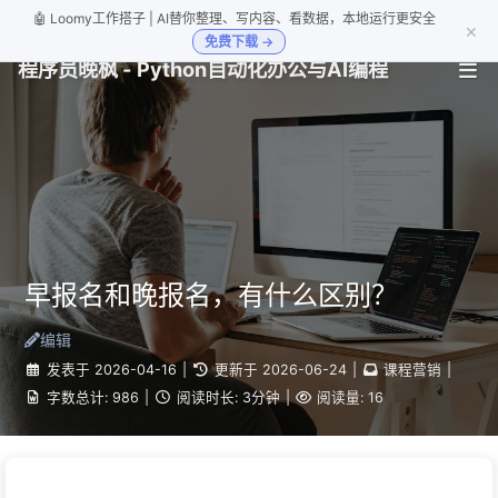
🤖 Loomy工作搭子 | AI替你整理、写内容、看数据，本地运行更安全
×
免费下载 →
程序员晚枫 - Python自动化办公与AI编程
早报名和晚报名，有什么区别？
编辑
发表于
2026-04-16
|
更新于
2026-06-24
|
课程营销
|
字数总计:
986
|
阅读时长:
3分钟
|
阅读量:
16