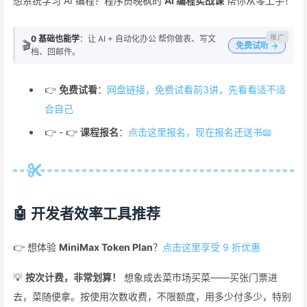
想系统学习 AI 编程？程序员晚枫的
AI 编程实战课
帮你从零上手！
0 基础也能学
：让 AI + 自动化办公 帮你做表、写文
🎬
免费试听 →
档、回邮件。
👉
免费试看
：
网盘链接，免费试看前3讲，先看看适不适
合自己
👉 - 👉
课程报名
：
点击这里报名，现在报名还送书📖
🤖 开发者效率工具推荐
👉 想体验
MiniMax Token Plan
？
点击这里享受 9 折优惠
💡
按次计费，非常划算！
想象成去菜市场买菜——买张门票进
去，菜随便拿。按使用次数收费，不限额度，用多少付多少，特别