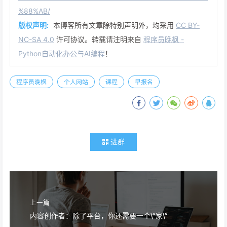
%88%AB/
版权声明:
本博客所有文章除特别声明外，均采用
CC BY-
NC-SA 4.0
许可协议。转载请注明来自
程序员晚枫 -
Python自动化办公与AI编程
！
程序员晚枫
个人网站
课程
早报名
进群
上一篇
内容创作者：除了平台，你还需要一个\“家\”