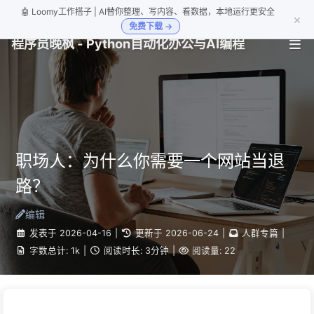
🤖 Loomy工作搭子 | AI替你整理、写内容、看数据，本地运行更安全
×
免费下载 →
程序员晚枫 - Python自动化办公与AI编程
职场人：为什么你需要一个网站当退
路？
编辑
发表于
2026-04-16
|
更新于
2026-06-24
|
人群专篇
|
字数总计:
1k
|
阅读时长:
3分钟
|
阅读量:
22