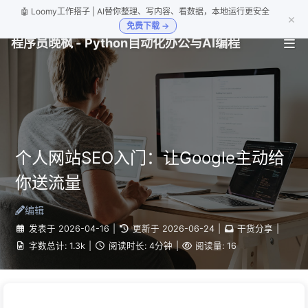
🤖 Loomy工作搭子 | AI替你整理、写内容、看数据，本地运行更安全
×
免费下载 →
程序员晚枫 - Python自动化办公与AI编程
个人网站SEO入门：让Google主动给
你送流量
编辑
发表于
2026-04-16
|
更新于
2026-06-24
|
干货分享
|
字数总计:
1.3k
|
阅读时长:
4分钟
|
阅读量:
16