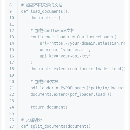
8
# 加载不同来源的文档
9
def
load_documents
():
10
    documents = []
11
12
# 加载Confluence文档
13
    confluence_loader = ConfluenceLoader(
14
        url=
"https://your-domain.atlassian.net
15
        username=
"your-email"
,
16
        api_key=
"your-api-key"
17
    )
18
    documents.extend(confluence_loader.load())
19
20
# 加载PDF文档
21
    pdf_loader = PyPDFLoader(
"path/to/document
22
    documents.extend(pdf_loader.load())
23
24
return
 documents
25
26
# 文档切分
27
def
split_documents
(
documents
):