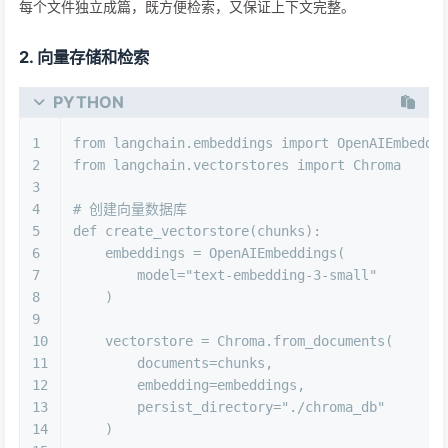
每个文件独立成篇，既方便检索，又保证上下文完整。
2. 向量存储和检索
PYTHON
1
from
 langchain.embeddings 
import
 OpenAIEmbeddi
2
from
 langchain.vectorstores 
import
 Chroma
3
4
# 创建向量数据库
5
def
create_vectorstore
(
chunks
):
6
    embeddings = OpenAIEmbeddings(
7
        model=
"text-embedding-3-small"
8
    )
9
10
    vectorstore = Chroma.from_documents(
11
        documents=chunks,
12
        embedding=embeddings,
13
        persist_directory=
"./chroma_db"
14
    )