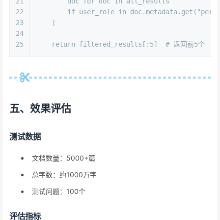
21
        doc 
for
 doc 
in
 all_results
22
if
 user_role 
in
 doc.metadata.get(
"perm
23
    ]
24
25
return
 filtered_results[:
5
]  
# 返回前5个
五、效果评估
测试数据
文档数量：5000+篇
总字数：约1000万字
测试问题：100个
评估指标