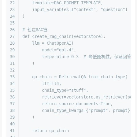
22
    template=RAG_PROMPT_TEMPLATE,
23
    input_variables=[
"context"
, 
"question"
]
24
)
25
26
# 创建RAG链
27
def
create_rag_chain
(
vectorstore
):
28
    llm = ChatOpenAI(
29
        model=
"gpt-4"
,
30
        temperature=
0.3
# 降低随机性，保证回答稳
31
    )
32
33
    qa_chain = RetrievalQA.from_chain_type(
34
        llm=llm,
35
        chain_type=
"stuff"
,
36
        retriever=vectorstore.as_retriever(sea
37
        return_source_documents=
True
,
38
        chain_type_kwargs={
"prompt"
: prompt}
39
    )
40
41
return
 qa_chain