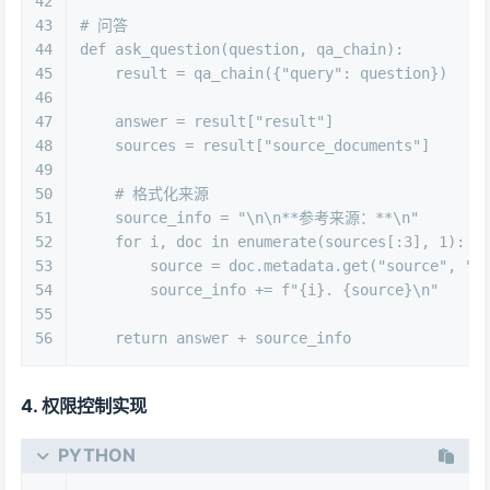
42
43
# 问答
44
def
ask_question
(
question, qa_chain
):
45
    result = qa_chain({
"query"
: question})
46
47
    answer = result[
"result"
]
48
    sources = result[
"source_documents"
]
49
50
# 格式化来源
51
    source_info = 
"\n\n**参考来源：**\n"
52
for
 i, doc 
in
enumerate
(sources[:
3
], 
1
):
53
        source = doc.metadata.get(
"source"
, 
"未
54
        source_info += 
f"
{i}
. 
{source}
\n"
55
56
return
 answer + source_info
4. 权限控制实现
PYTHON