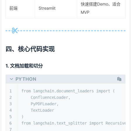
快速搭建Demo、适合
前端
Streamlit
MVP
四、核心代码实现
1. 文档加载和切分
PYTHON
1
from
 langchain.document_loaders 
import
 (
2
    ConfluenceLoader,
3
    PyPDFLoader,
4
    TextLoader
5
)
6
from
 langchain.text_splitter 
import
 RecursiveC
7