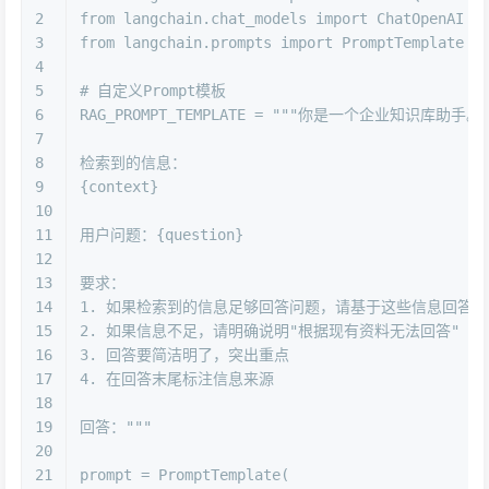
2
from
 langchain.chat_models 
import
 ChatOpenAI
3
from
 langchain.prompts 
import
 PromptTemplate
4
5
# 自定义Prompt模板
6
RAG_PROMPT_TEMPLATE = 
"""你是一个企业知识库助手
7
8
检索到的信息：
9
{context}
10
11
用户问题：{question}
12
13
要求：
14
1. 如果检索到的信息足够回答问题，请基于这些信息回答
15
2. 如果信息不足，请明确说明"根据现有资料无法回答"
16
3. 回答要简洁明了，突出重点
17
4. 在回答末尾标注信息来源
18
19
回答："""
20
21
prompt = PromptTemplate(