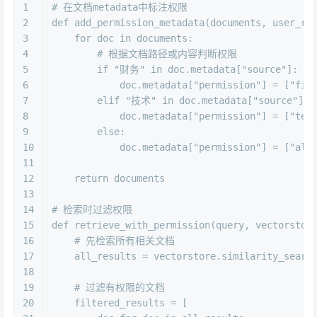
1
# 在文档metadata中标注权限
2
def
add_permission_metadata
(
documents, user_ro
3
for
 doc 
in
 documents:
4
# 根据文档路径或内容判断权限
5
if
"财务"
in
 doc.metadata[
"source"
]:
6
            doc.metadata[
"permission"
] = [
"fin
7
elif
"技术"
in
 doc.metadata[
"source"
]:
8
            doc.metadata[
"permission"
] = [
"tec
9
else
:
10
            doc.metadata[
"permission"
] = [
"all
11
12
return
 documents
13
14
# 检索时过滤权限
15
def
retrieve_with_permission
(
query, vectorstor
16
# 先检索所有相关文档
17
    all_results = vectorstore.similarity_searc
18
19
# 过滤有权限的文档
20
    filtered_results = [