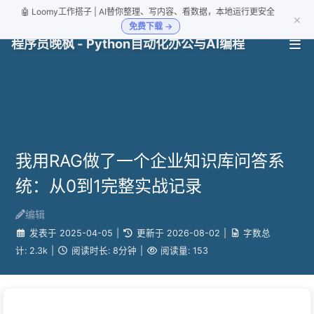
🤖 Loomy工作搭子 | AI替你整理、写内容、看数据，本地运行更安全
×
免费下载 →
程序员晚枫 - Python自动化办公与AI编程
我用RAG做了一个企业知识库问答系
统：从0到1完整实战记录
编辑
发表于
2025-04-05
|
更新于
2026-08-02
|
字数总
计:
2.3k
|
阅读时长:
8分钟
|
阅读量:
153