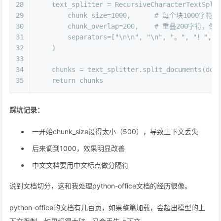
28
    text_splitter = RecursiveCharacterTextSpli
29
        chunk_size=
1000
,      
# 每个块1000字符
30
        chunk_overlap=
200
,    
# 重叠200字符，保
31
        separators=[
"\n\n"
, 
"\n"
, 
"。"
, 
"！"
, 
"
32
    )
33
34
    chunks = text_splitter.split_documents(doc
35
return
 chunks
踩坑记录：
一开始chunk_size设得太小（500），导致上下文丢失
后来调到1000，效果明显改善
中文文档要用中文标点做分隔符
说到文档切分，这和我处理python-office文档的经历很像。
python-office的文档有几百页，如果整篇加载，会超出模型的上