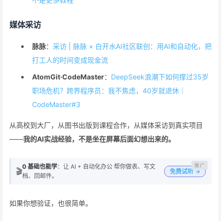
媒体采访
脉脉
：
采访 | 脉脉 × 白开水AI社区联创：用AI和自动化，把
打工人的时间变成现金流
AtomGit·CodeMaster
：
DeepSeek浪潮下如何撑过35岁
职场危机？跨界程序员：我不焦虑，40岁就退休｜
CodeMaster#3
从高校到大厂，从图书出版到课程合作，从媒体采访到真实项目
——
我的AI实战经验，不是坐在屏幕后面幻想出来的。
0 基础也能学
：让 AI + 自动化办公 帮你做表、写文
🎬
免费试听 →
档、回邮件。
如果你想验证，也很简单。