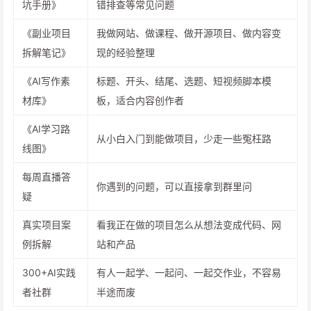
坑手册》
错排查等常见问题
《副业项目
我做网站、做课程、做开源项目、做内容变
拆解笔记》
现的经验整理
《AI写作素
标题、开头、结尾、选题、短视频脚本模
材库》
板，适合内容创作者
《AI学习路
从小白入门到能做项目，少走一些冤枉路
线图》
每周直播答
你遇到的问题，可以直接拿到群里问
疑
真实项目案
看我正在做的项目怎么从想法变成代码、网
例拆解
站和产品
300+AI实践
有人一起学、一起问、一起交作业，不容易
者社群
半途而废