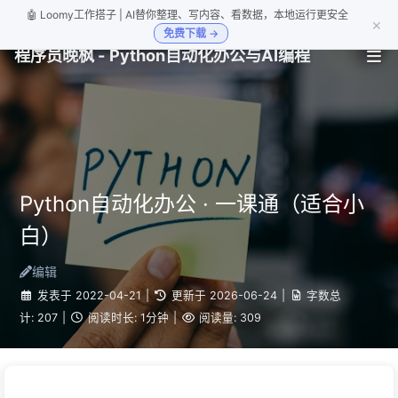
🤖 Loomy工作搭子 | AI替你整理、写内容、看数据，本地运行更安全
×
免费下载 →
程序员晚枫 - Python自动化办公与AI编程
Python自动化办公 · 一课通（适合小
白）
编辑
发表于
2022-04-21
|
更新于
2026-06-24
|
字数总
计:
207
|
阅读时长:
1分钟
|
阅读量:
309