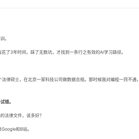
培训。
我花了3年时间，踩了无数坑，才找到一条行之有效的AI学习路径。
一个法律硕士，在北京一家科技公司做数据合规。那时候我对编程一窍不通
去试错。
复的法律文件，该多好？
oogle和B站。