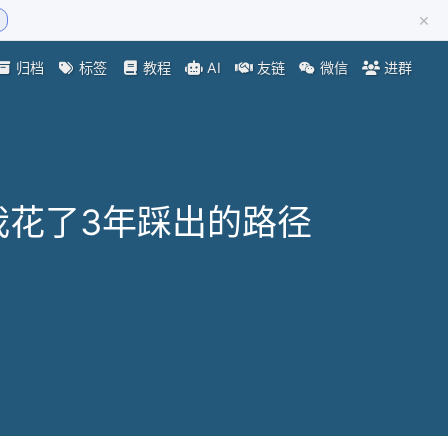
×
归档
标签
教程
AI
友链
微信
进群
我花了3年踩出的路径