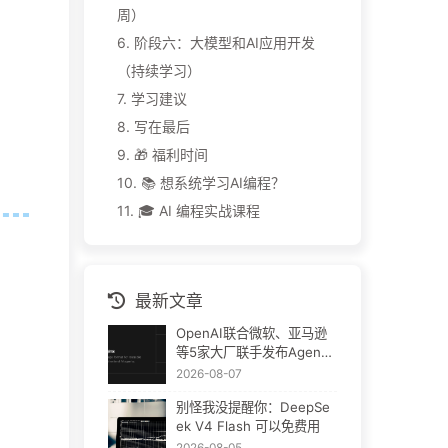
周）
6.
阶段六：大模型和AI应用开发
（持续学习）
7.
学习建议
8.
写在最后
9.
🎁 福利时间
10.
📚 想系统学习AI编程？
11.
🎓 AI 编程实战课程
最新文章
OpenAI联合微软、亚马逊
等5家大厂联手发布Agent
Plugins：AI插件终于要统
2026-08-07
一了
别怪我没提醒你：DeepSe
ek V4 Flash 可以免费用
2026-08-05