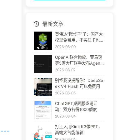
最新文章
英伟达“掀桌子”了：国产大
模型免费用，不买显卡也能
跑
2026-08-09
OpenAI联合微软、亚马逊
等5家大厂联手发布Agent
Plugins：AI插件终于要统
2026-08-07
一了
别怪我没提醒你：DeepSe
ek V4 Flash 可以免费用
2026-08-05
ChatGPT桌面版邀请活
动：双方各得1000额度
2026-08-04
打工人用Kimi K3做PPT，
高端大气能编辑
2026-08-04