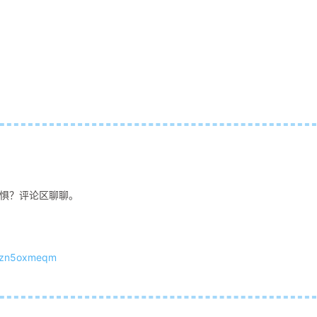
恐惧？评论区聊聊。
1zn5oxmeqm