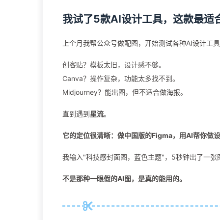
我试了5款AI设计工具，这款最适
上个月我帮公众号做配图，开始测试各种AI设计工
创客贴？模板太旧，设计感不够。
Canva？操作复杂，功能太多找不到。
Midjourney？能出图，但不适合做海报。
直到遇到
星流
。
它的定位很清晰：做中国版的Figma，用AI帮你做
我输入"科技感封面图，蓝色主题"，5秒钟出了一张
不是那种一眼假的AI图，是真的能用的。