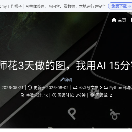
免费下载 →
Loomy工作搭子 | AI替你整理、写内容、看数据，本地运行更安全
主页
计师花3天做的图，我用AI 15
编辑
于
2026-05-21
|
更新于
2026-08-02
|
公众号文章
Python自
字数总计:
1k
|
阅读时长:
3分钟
|
阅读量:
2