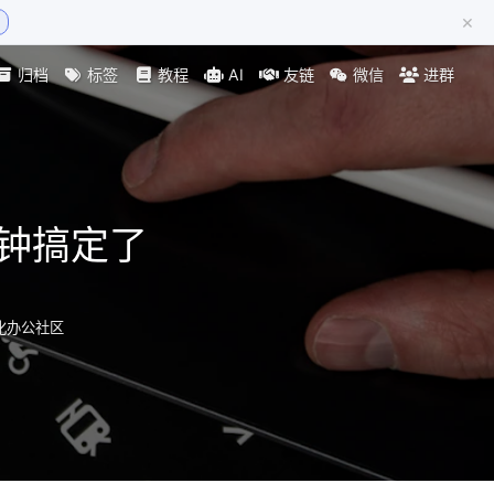
×
归档
标签
教程
AI
友链
微信
进群
分钟搞定了
动化办公社区