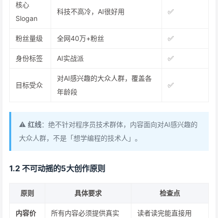
核心
科技不高冷，AI很好用
✅
Slogan
粉丝量级
全网40万+粉丝
✅
身份标签
AI实战派
✅
对AI感兴趣的大众人群，覆盖各
目标受众
✅
年龄段
⚠️
红线
：绝不针对程序员技术群体，内容面向对AI感兴趣的
大众人群，不是「想学编程的技术人」。
1.2 不可动摇的5大创作原则
原则
具体要求
检查点
内容价
所有内容必须提供真实
读者读完能直接用