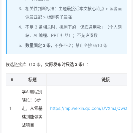
相关性判断标准：主题最接近本文核心论点 > 读者画
像最匹配 > 标题钩子最强
不足 3 条相关时，挑剩下的「保底通用款」（个人网
站、AI 编程、PPT 神器）；不允许凑数
数量固定 3 条
，不多不少；禁止全抄 6/10 条
候选链接库（10 条，
实际发布时只选 3 条
）：
#
标题
链接
学AI编程别
瞎忙！3步
1
走，从零基
https://mp.weixin.qq.com/s/VXmJjQwsQl
础到能做实
战项目