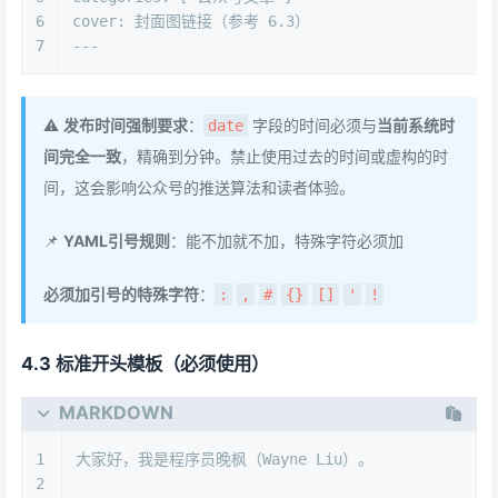
6
cover:
封面图链接（参考
6.3
）
7
---
⚠️
发布时间强制要求
：
字段的时间必须与
当前系统时
date
间完全一致
，精确到分钟。禁止使用过去的时间或虚构的时
间，这会影响公众号的推送算法和读者体验。
📌
YAML引号规则
：能不加就不加，特殊字符必须加
必须加引号的特殊字符
：
:
,
#
{}
[]
'
!
4.3 标准开头模板（必须使用）
MARKDOWN
1
大家好，我是程序员晚枫（Wayne Liu）。
2