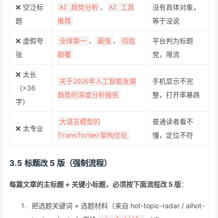
❌ 空泛标
、
没有具体对象，
AI 趋势分析
AI 工具
题
等于没说
推荐
❌ 虚假夸
、
、
平台判为标题
全球第一
最强
彻底
张
党，限流
颠覆
❌ 太长
手机显示不完
关于2026年人工智能发展
（>36
整，打开率暴跌
趋势的深度分析报告
字）
普通读者看不
大语言模型的
❌ 太专业
懂，定位不符
Transformer架构优化
3.5 标题改 5 版（强制流程）
每篇文章的主标题 + 关键小标题，必须按下面流程改 5 版
：
把选题关键词 + 选题材料（来自 hot-topic-radar / aihot-