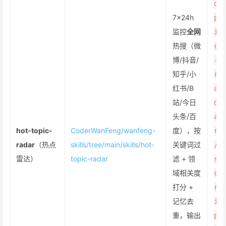
o
7×24h
p
监控
全网
i
热搜（微
c
博/抖音/
-
知乎/小
r
红书/B
a
站/今日
d
头条/百
a
hot-topic-
CoderWanFeng/wanfeng-
度），按
r
radar
（热点
skills/tree/main/skills/hot-
关键词过
/
雷达）
topic-radar
滤 + 领
s
域相关度
c
打分 +
r
记忆去
i
重，输出
p