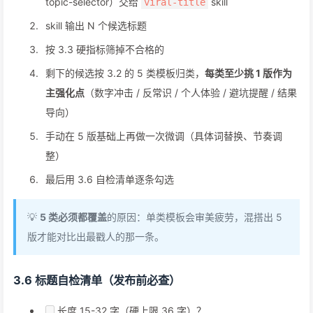
topic-selector）交给
skill
viral-title
skill 输出 N 个候选标题
按 3.3 硬指标筛掉不合格的
剩下的候选按 3.2 的 5 类模板归类，
每类至少挑 1 版作为
主强化点
（数字冲击 / 反常识 / 个人体验 / 避坑提醒 / 结果
导向）
手动在 5 版基础上再做一次微调（具体词替换、节奏调
整）
最后用 3.6 自检清单逐条勾选
💡
5 类必须都覆盖
的原因：单类模板会审美疲劳，混搭出 5
版才能对比出最戳人的那一条。
3.6 标题自检清单（发布前必查）
长度 15-32 字（硬上限 36 字）？