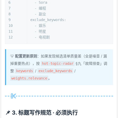
6
-
Sora
7
-
编程
8
-
副业
9
exclude_keywords:
10
-
娱乐
11
-
明星
12
-
电视剧
💡
配置更新原则
：如果发现候选清单质量差（全是噪音 / 漏
掉重要热点），按
§九「故障排查」调
hot-topic-radar
整
/
/
keywords
exclude_keywords
。
weights.relevance
📌 3. 标题写作规范 · 必须执行