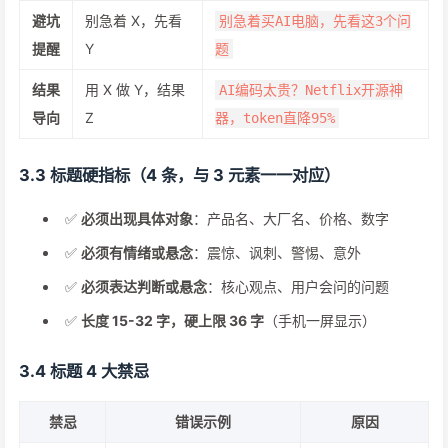
避坑
别急着 X，先看
别急着买AI电脑，先看这3个问
提醒
Y
题
结果
用 X 做 Y，结果
AI编码太贵？Netflix开源神
导向
Z
器，token直降95%
3.3 标题硬指标（4 条，与 3 元素一一对应）
✅
必须出现具体对象
：产品名、大厂名、价格、数字
✅
必须有情绪或悬念
：震惊、讽刺、警惕、意外
✅
必须表达判断或悬念
：核心观点、用户会问的问题
✅
长度 15-32 字，硬上限 36 字
（手机一屏显示）
3.4 标题 4 大禁忌
禁忌
错误示例
原因