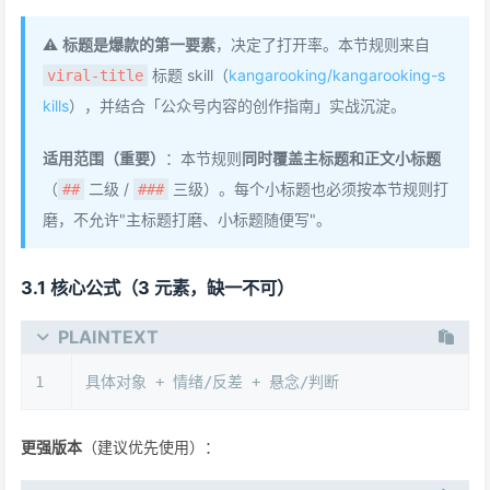
⚠️
标题是爆款的第一要素
，决定了打开率。本节规则来自
标题 skill（
kangarooking/kangarooking-s
viral-title
kills
），并结合「公众号内容的创作指南」实战沉淀。
适用范围（重要）
：本节规则
同时覆盖主标题和正文小标题
（
二级 /
三级）。每个小标题也必须按本节规则打
##
###
磨，不允许"主标题打磨、小标题随便写"。
3.1 核心公式（3 元素，缺一不可）
PLAINTEXT
1
具体对象 + 情绪/反差 + 悬念/判断
更强版本
（建议优先使用）：