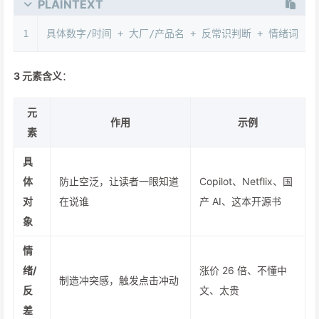
PLAINTEXT
1
具体数字/时间 + 大厂/产品名 + 反常识判断 + 情绪词
3 元素含义
：
元
作用
示例
素
具
体
防止空泛，让读者一眼知道
Copilot、Netflix、国
对
在说谁
产 AI、这本开源书
象
情
绪/
涨价 26 倍、不懂中
制造冲突感，触发点击冲动
反
文、太贵
差