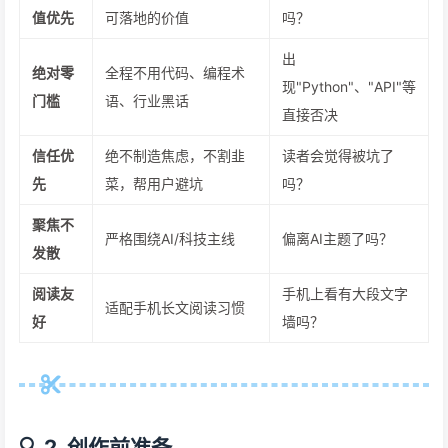
值优先
可落地的价值
吗？
出
绝对零
全程不用代码、编程术
现"Python"、"API"等
门槛
语、行业黑话
直接否决
信任优
绝不制造焦虑，不割韭
读者会觉得被坑了
先
菜，帮用户避坑
吗？
聚焦不
严格围绕AI/科技主线
偏离AI主题了吗？
发散
阅读友
手机上看有大段文字
适配手机长文阅读习惯
好
墙吗？
🔍 2. 创作前准备