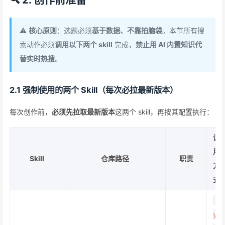
⚠️
核心原则
：选题必须
基于数据、不靠拍脑袋
。本节所有搜
索动作必须
调用以下两个 skill
完成，
禁止用 AI 内置知识代
替实时热搜
。
2.1 强制使用的两个 Skill（每次必拉最新版本）
每次创作前，
必须先拉取最新版本
这两个 skill，再按其配置执行：
调
用
Skill
仓库路径
职责
方
式
p
y