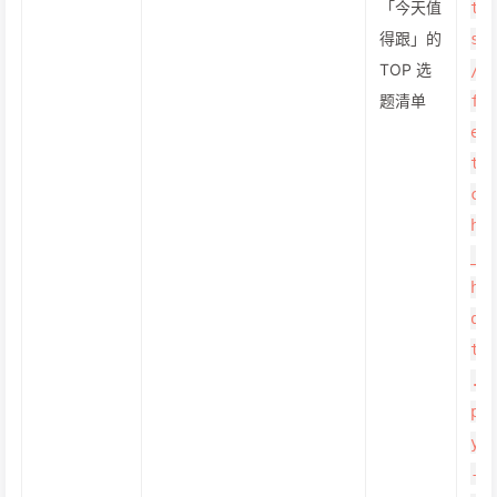
「今天值
t
得跟」的
s
TOP 选
/
题清单
f
e
t
c
h
_
h
o
t
.
p
y
-