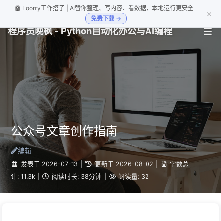
🤖 Loomy工作搭子 | AI替你整理、写内容、看数据，本地运行更安全
×
免费下载 →
程序员晚枫 - Python自动化办公与AI编程
公众号文章创作指南
编辑
发表于
2026-07-13
|
更新于
2026-08-02
|
字数总
计:
11.3k
|
阅读时长:
38分钟
|
阅读量:
32