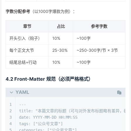
字数分配参考
（以1000字爆款为例）：
章节
占比
参考字数
开头引入（钩子）
10%
~100字
每个正文大节
25-30%
~250-300字/节 × 3节
结尾总结+行动
10%
~100字
4.2 Front-Matter 规范（必须严格格式）
YAML
1
---
2
title:
"本篇文章的标题（可与对外发布标题略有差异，确保
3
date:
YYYY-MM-DD
HH:MM:SS
4
tags:
 [
"公众号文章"
]
5
categories:
 [
"公众号文章"
]