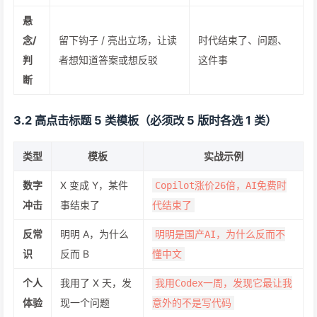
悬
念/
留下钩子 / 亮出立场，让读
时代结束了、问题、
判
者想知道答案或想反驳
这件事
断
3.2 高点击标题 5 类模板（必须改 5 版时各选 1 类）
类型
模板
实战示例
数字
X 变成 Y，某件
Copilot涨价26倍，AI免费时
冲击
事结束了
代结束了
反常
明明 A，为什么
明明是国产AI，为什么反而不
识
反而 B
懂中文
个人
我用了 X 天，发
我用Codex一周，发现它最让我
体验
现一个问题
意外的不是写代码