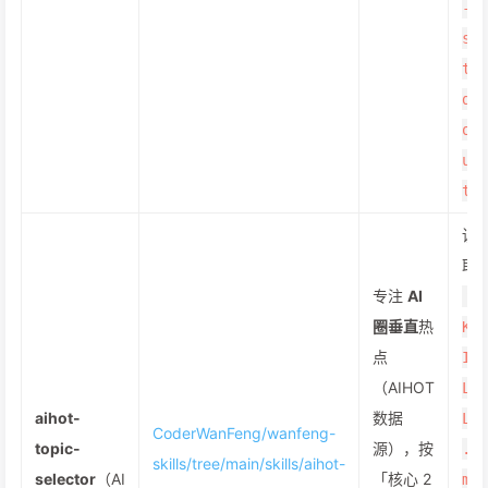
-
s
t
d
o
u
t
读
取
专注
AI
S
圈垂直
热
K
点
I
（AIHOT
L
aihot-
数据
L
CoderWanFeng/wanfeng-
topic-
源），按
.
skills/tree/main/skills/aihot-
selector
（AI
「核心 2
m