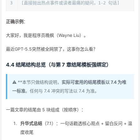
3
[直接抛出热点事件或读者最痛的疑问，1-2 句话]
正确示例
：
大家好，我是程序员晚枫（Wayne Liu）。
最近GPT-5.5突然被全网禁了，这事你怎么看？
4.4 结尾结构总览（与第 7 章结尾模板强绑定）
⚠️ **本节只做结构说明，
实际可套用的结尾模板以 7.4 为唯
一标准
。任何与 7.4 冲突的写法以 7.4 为准。
一篇文章的结尾由 5 块组成（按顺序）：
升华式总结
（7.1）：一句话戳透核心观点 + 留白反问 + 温
度收尾