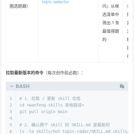
topic-selector
圈选题器）
问」从候
d
选清单中
按
筛出 1 条
其
最值得跟
流
的
程
执
行
拉取最新版本的命令
（每次创作前必跑）：
BASH
1
# 1. 拉取 / 更新 skill 仓库
2
cd
 <wanfeng-skills 本地路径>
3
git pull origin main
4
5
# 2. 确认两个 skill 的 SKILL.md 是最新的
6
ls
 -la skills/hot-topic-radar/SKILL.md skills/a