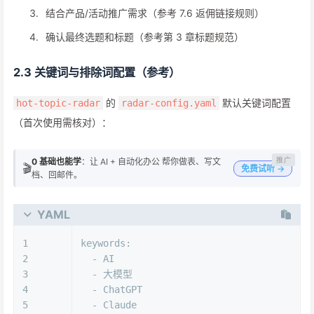
结合产品/活动推广需求（参考 7.6 返佣链接规则）
确认最终选题和标题（参考第 3 章标题规范）
2.3 关键词与排除词配置（参考）
的
默认关键词配置
hot-topic-radar
radar-config.yaml
（首次使用需核对）：
0 基础也能学
：让 AI + 自动化办公 帮你做表、写文
🎬
免费试听 →
档、回邮件。
YAML
1
keywords:
2
-
AI
3
-
大模型
4
-
ChatGPT
5
-
Claude