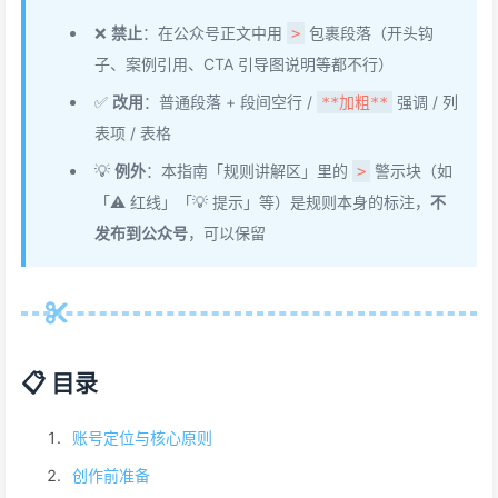
❌
禁止
：在公众号正文中用
包裹段落（开头钩
>
子、案例引用、CTA 引导图说明等都不行）
✅
改用
：普通段落 + 段间空行 /
强调 / 列
**加粗**
表项 / 表格
💡
例外
：本指南「规则讲解区」里的
警示块（如
>
「⚠️ 红线」「💡 提示」等）是规则本身的标注，
不
发布到公众号
，可以保留
📋 目录
账号定位与核心原则
创作前准备