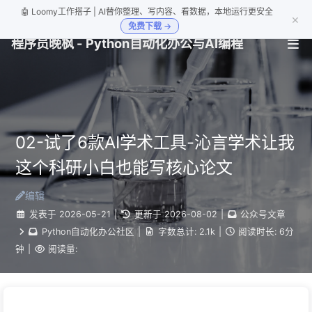
🤖 Loomy工作搭子 | AI替你整理、写内容、看数据，本地运行更安全
×
免费下载 →
程序员晚枫 - Python自动化办公与AI编程
02-试了6款AI学术工具-沁言学术让我
这个科研小白也能写核心论文
编辑
发表于
2026-05-21
|
更新于
2026-08-02
|
公众号文章
Python自动化办公社区
|
字数总计:
2.1k
|
阅读时长:
6分
钟
|
阅读量: