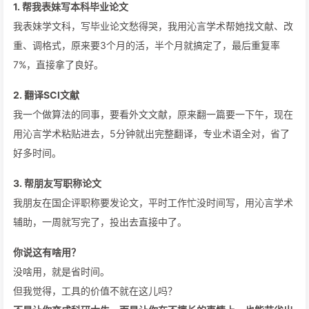
1. 帮我表妹写本科毕业论文
我表妹学文科，写毕业论文愁得哭，我用沁言学术帮她找文献、改
重、调格式，原来要3个月的活，半个月就搞定了，最后重复率
7%，直接拿了良好。
2. 翻译SCI文献
我一个做算法的同事，要看外文文献，原来翻一篇要一下午，现在
用沁言学术粘贴进去，5分钟就出完整翻译，专业术语全对，省了
好多时间。
3. 帮朋友写职称论文
我朋友在国企评职称要发论文，平时工作忙没时间写，用沁言学术
辅助，一周就写完了，投出去直接中了。
你说这有啥用？
没啥用，就是省时间。
但我觉得，工具的价值不就在这儿吗？