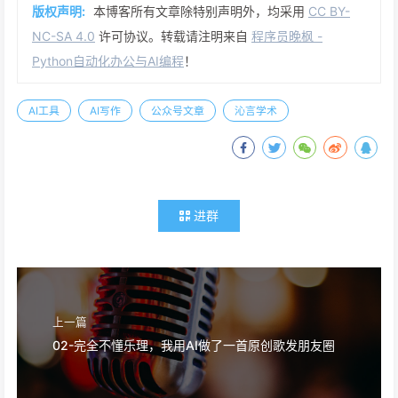
版权声明:
本博客所有文章除特别声明外，均采用
CC BY-
NC-SA 4.0
许可协议。转载请注明来自
程序员晚枫 -
Python自动化办公与AI编程
！
AI工具
AI写作
公众号文章
沁言学术
进群
上一篇
02-完全不懂乐理，我用AI做了一首原创歌发朋友圈