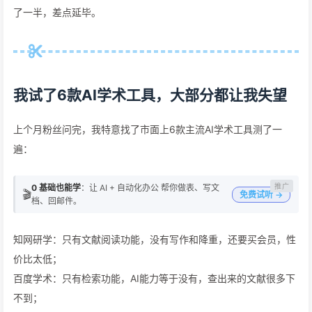
了一半，差点延毕。
我试了6款AI学术工具，大部分都让我失望
上个月粉丝问完，我特意找了市面上6款主流AI学术工具测了一
遍：
0 基础也能学
：让 AI + 自动化办公 帮你做表、写文
🎬
免费试听 →
档、回邮件。
知网研学：只有文献阅读功能，没有写作和降重，还要买会员，性
价比太低；
百度学术：只有检索功能，AI能力等于没有，查出来的文献很多下
不到；