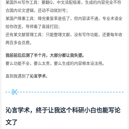
某国外AI写作工具：要翻Q，中文适配极差，生成的内容完全不符
合国内论文逻辑，还动不动就封号；
某国产降重工具：降完重复率是低了，但内容读不通，专业术语全
给你改歪，导师看了直接打回；
还有某文献管理工具：只能整理文献，没有写作功能，还要每年收
两百多会员费。
我前前后后测了半个月，大部分都让我失望。
要么功能不全，要么太贵，要么生成的内容根本没法用。
直到我遇到了
沁言学术
。
沁言学术，终于让我这个科研小白也能写论
文了