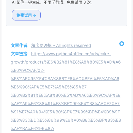
AI 帮你一键生成，不用学剪辑，免费试用 3 次。
免费试用 →
文章作者:
程序员晚枫 - All rights reserved
文章链接:
https://www.python4office.cn/ads/cake-
growth/products/%E6%B2%81%E8%A8%80%E5%AD%A6
%E6%9C%AF/02-
%E8%AF%95%E4%BA%866%E6%AC%BEAI%E5%AD%A6
%E6%9C%AF%E5%B7%A5%E5%85%B7-
%E6%B2%81%E8%A8%80%E5%AD%A6%E6%9C%AF%E8
%AE%A9%E6%88%91%E8%BF%99%E4%B8%AA%E7%A7
%91%E7%A0%94%E5%B0%8F%E7%99%BD%E4%B9%9F
%E8%83%BD%E5%86%99%E6%A0%B8%E5%BF%83%E8
%AE%BA%E6%96%87/