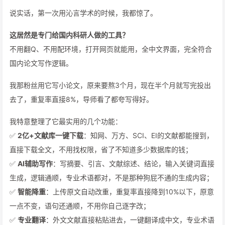
说实话，第一次用沁言学术的时候，我都惊了。
这居然是专门给国内科研人做的工具？
不用翻Q、不用配环境，打开网页就能用，全中文界面，完全符合
国内论文写作逻辑。
我那粉丝用它写小论文，原来要熬3个月，现在半个月就写完投出
去了，重复率直接8%，导师看了都夸写得好。
我特意整理了它最实用的几个功能：
✅
2亿+文献库一键下载
：知网、万方、SCI、EI的文献都能搜到，
直接下载全文，不用找权限，省了不知道多少数据库的钱；
✅
AI辅助写作
：写摘要、引言、文献综述、结论，输入关键词直接
生成，逻辑通顺，专业术语都对，不是那种狗屁不通的生成内容；
✅
智能降重
：上传原文自动改重，重复率直接降到10%以下，原意
一点不变，语句还通顺，不用你自己逐字改；
✅
专业翻译
：外文文献直接粘贴进去，一键翻译成中文，专业术语