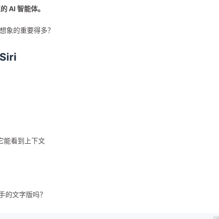
 AI 智能体。
你想象的重要得多？
ri
它能看到上下文
助手的文字版吗？