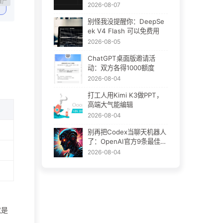
Plugins：AI插件终于要统
2026-08-07
一了
别怪我没提醒你：DeepSe
ek V4 Flash 可以免费用
2026-08-05
ChatGPT桌面版邀请活
动：双方各得1000额度
2026-08-04
打工人用Kimi K3做PPT，
高端大气能编辑
2026-08-04
别再把Codex当聊天机器人
了：OpenAI官方9条最佳实
践
2026-08-04
就是