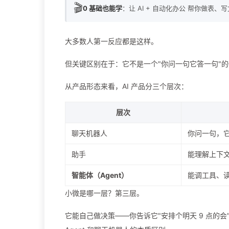
🎬
0 基础也能学
：让 AI + 自动化办公 帮你做表、
大多数人第一反应都是这样。
但关键区别在于：它不是一个"你问一句它答一句"
从产品形态来看，AI 产品分三个层次：
层次
聊天机器人
你问一句，
助手
能理解上下
智能体（Agent）
能调工具、
小微是哪一层？第三层。
它能自己做决策——你告诉它"安排个明天 9 点的