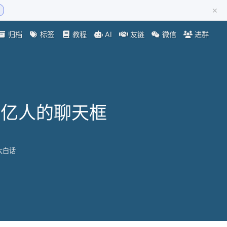
×
归档
标签
教程
AI
友链
微信
进群
0亿人的聊天框
大白话