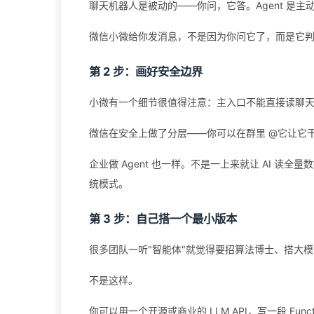
聊天机器人是被动的——你问，它答。Agent 是
微信小微给你发消息，不是因为你问它了，而是它判
第 2 步：画好安全边界
小微有一个细节很值得注意：主入口不能直接读聊
微信在安全上做了分层——你可以在群里 @它让它
企业做 Agent 也一样。不是一上来就让 AI 
统模式。
第 3 步：自己搭一个最小版本
很多团队一听"智能体"就觉得要招算法博士、搭大
不是这样。
你可以用一个开源或商业的 LLM API，写一段 Fun