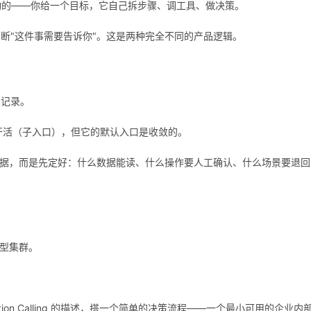
主动的——你给一个目标，它自己拆步骤、调工具、做决策。
断"这件事需要告诉你"。这是两种完全不同的产品逻辑。
天记录。
干活（子入口），但它的默认入口是收敛的。
读全量数据，而是先定好：什么数据能读、什么操作要人工确认、什么场景要退
模型集群。
ction Calling 的描述，搭一个简单的决策流程——一个最小可用的企业内