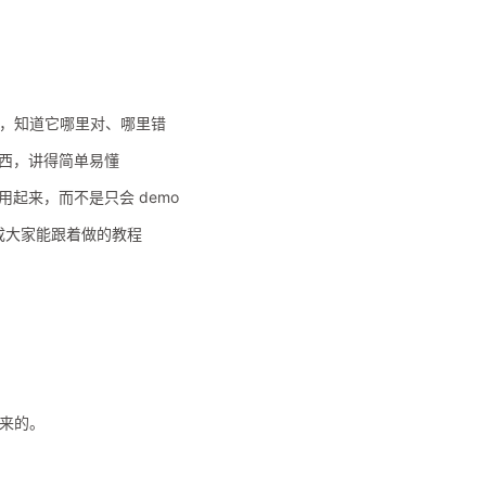
代码，知道它哪里对、哪里错
东西，讲得简单易懂
用起来，而不是只会 demo
录成大家能跟着做的教程
进来的。