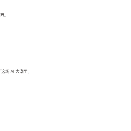
东西。
场 AI 大潮里。
。