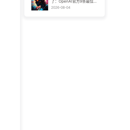
了：OpenAI官方9条最佳实
践
2026-08-04