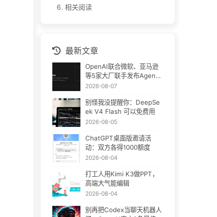
6.
相关阅读
最新文章
OpenAI联合微软、亚马逊
等5家大厂联手发布Agent
Plugins：AI插件终于要统
2026-08-07
一了
别怪我没提醒你：DeepSe
ek V4 Flash 可以免费用
2026-08-05
ChatGPT桌面版邀请活
动：双方各得1000额度
2026-08-04
打工人用Kimi K3做PPT，
高端大气能编辑
2026-08-04
别再把Codex当聊天机器人