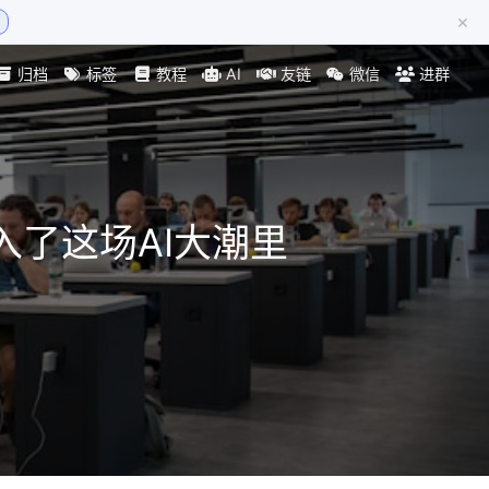
×
归档
标签
教程
AI
友链
微信
进群
入了这场AI大潮里