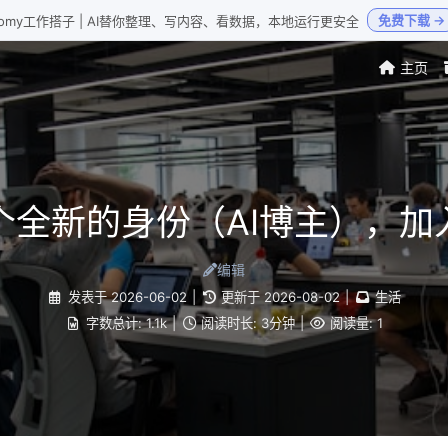
免费下载 →
Loomy工作搭子 | AI替你整理、写内容、看数据，本地运行更安全
主页
全新的身份（AI博主），加
编辑
发表于
2026-06-02
|
更新于
2026-08-02
|
生活
字数总计:
1.1k
|
阅读时长:
3分钟
|
阅读量:
1