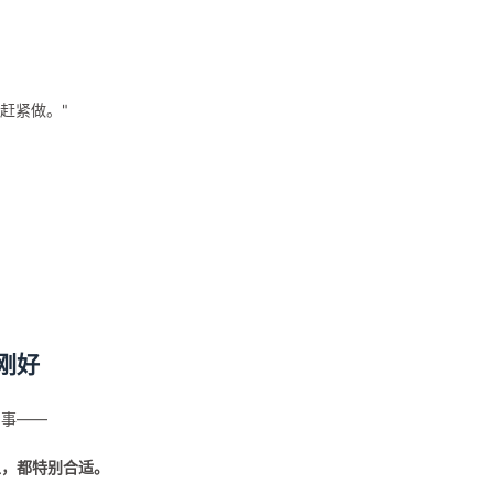
，赶紧做。"
刚好
的事——
上，都特别合适。