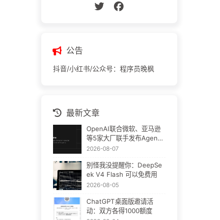
公告
抖音/小红书/公众号：程序员晚枫
最新文章
OpenAI联合微软、亚马逊
等5家大厂联手发布Agent
Plugins：AI插件终于要统
2026-08-07
一了
别怪我没提醒你：DeepSe
ek V4 Flash 可以免费用
2026-08-05
ChatGPT桌面版邀请活
动：双方各得1000额度