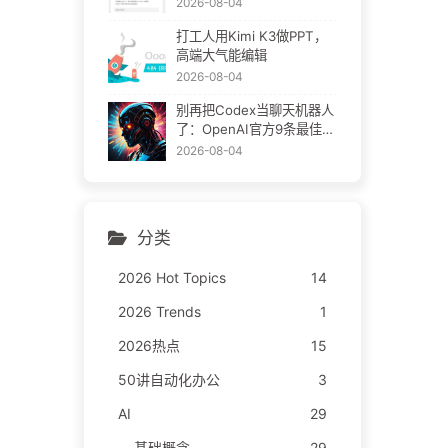
2026-08-04
打工人用Kimi K3做PPT，
高端大气能编辑
2026-08-04
别再把Codex当聊天机器人
了：OpenAI官方9条最佳实
践
2026-08-04
分类
2026 Hot Topics
14
2026 Trends
1
2026热点
15
50讲自动化办公
3
AI
29
基础概念
29