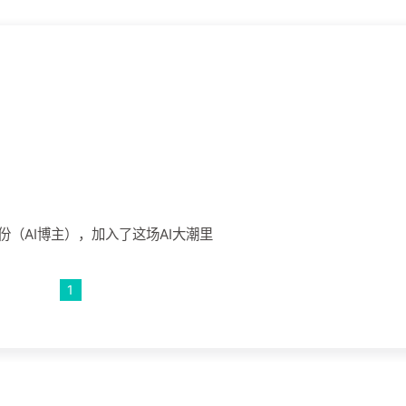
（AI博主），加入了这场AI大潮里
1