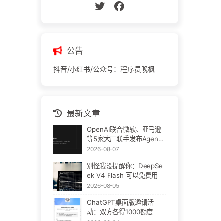
公告
抖音/小红书/公众号：程序员晚枫
最新文章
OpenAI联合微软、亚马逊
等5家大厂联手发布Agent
Plugins：AI插件终于要统
2026-08-07
一了
别怪我没提醒你：DeepSe
ek V4 Flash 可以免费用
2026-08-05
ChatGPT桌面版邀请活
动：双方各得1000额度