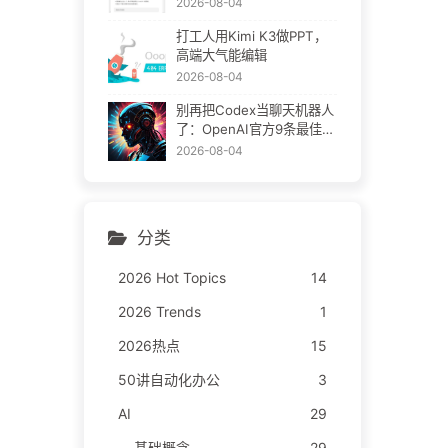
2026-08-04
打工人用Kimi K3做PPT，
高端大气能编辑
2026-08-04
别再把Codex当聊天机器人
了：OpenAI官方9条最佳实
践
2026-08-04
分类
2026 Hot Topics
14
2026 Trends
1
2026热点
15
50讲自动化办公
3
AI
29
基础概念
29