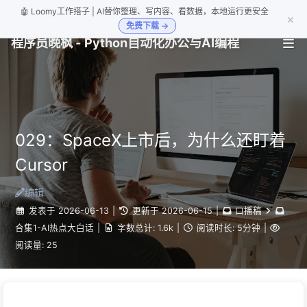
🤖 Loomy工作搭子 | AI替你整理、写内容、看数据，本地运行更安全
×
免费下载 →
程序员晚枫 - Python自动化办公与AI编程
029：SpaceX上市后，为什么还盯着
Cursor
编辑
发表于
2026-06-13
|
更新于
2026-06-15
|
口播稿
合集1-AI热点大白话
|
字数总计:
1.6k
|
阅读时长:
5分钟
|
阅读量:
25