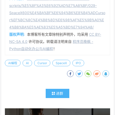
scripts/%E5%8F%A3%E6%92%AD%E7%A8%BF/029-
SpaceX600%E4%BA%BF%E6%94%B6%E8%B4%ADCurso
r%EF%BC%8C%E4%B8%8D%E6%98%AF%E5%9B%A0%E
4%B8%BA%E5%AE%83%E5%A5%BD%E7%94%A8/
版权声明:
本博客所有文章除特别声明外，均采用
CC BY-
NC-SA 4.0
许可协议。转载请注明来自
程序员晚枫 -
Python自动化办公与AI编程
！
AI编程
AI
Cursor
SpaceX
IPO
进群