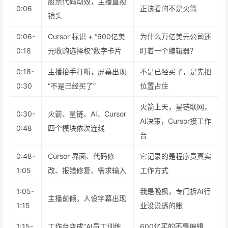
股票代码动效，主播直视
0:06
正该看的不是火箭
镜头
0:06-
Cursor 标识 + “600亿美
为什么万亿美元公司还
0:18
元收购选择权”数字卡片
盯着一个编辑器？
0:18-
主播抬手打断，屏幕出现
不是已经买了，是先把
0:30
“不是已经买了”
位置占住
火箭上天，星链联网，
0:30-
火箭、星链、AI、Cursor
AI决策，Cursor接工作
0:48
四个模块依次连线
台
0:48-
Cursor 界面、代码修
它记录的是程序员真实
1:05
改、报错修复、需求输入
工作方式
1:05-
我是晚枫，专门拆AI行
主播前倾，人设字幕出现
1:15
业没说透的账
1:15-
工作台变成“AI员工训练
600亿买的不是编辑