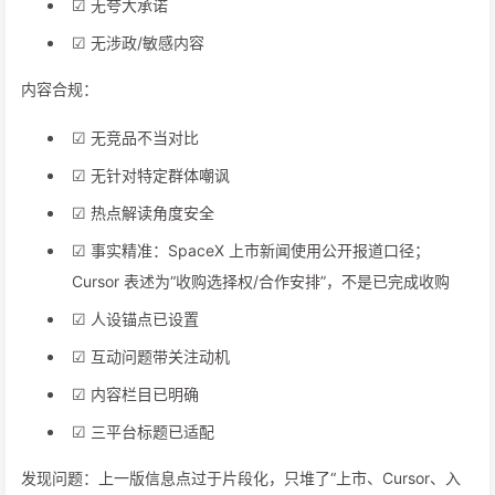
☑ 无夸大承诺
☑ 无涉政/敏感内容
内容合规：
☑ 无竞品不当对比
☑ 无针对特定群体嘲讽
☑ 热点解读角度安全
☑ 事实精准：SpaceX 上市新闻使用公开报道口径；
Cursor 表述为“收购选择权/合作安排”，不是已完成收购
☑ 人设锚点已设置
☑ 互动问题带关注动机
☑ 内容栏目已明确
☑ 三平台标题已适配
发现问题：上一版信息点过于片段化，只堆了“上市、Cursor、入