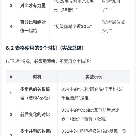
"从29美元涨到750美
只说"涨价
3
对比才有力量
元（
26倍
）"
了"
百分比和绝对
光说"岗位减
4
"初级岗减少
近20%
"
值一起给
少了"
6.2 表格使用的5个时机（实战总结）
以下5种情况，
必须用表格
，不要用文字描述：
#
时机
实战示例
多角色的关系梳
034中的"吉利/研究院/千里科技/
1
理
（结构A必备）
千里浩瀚"是谁
033中的"Copilot涨价前后对比
2
前后变化的对比
表"（旧价→新价→涨幅）
多个并列的数据/
032中的"斯坦福报告核心发现一览
3