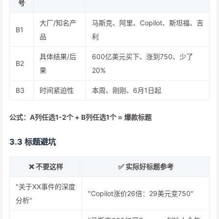
号
大厂/知名产
马斯克、阿里、Copilot、斯坦福、吉
B1
品
利
具体结果/后
600亿美元买下、涨到750、少了
B2
果
20%
B3
时间紧迫性
本周、刚刚、6月1日起
公式：A列任选1-2个 + B列任选1个 = 爆款标题
3.3 标题避坑
❌ 不要这样
✅ 实际好标题参考
"关于XX事件的深度
"Copilot涨价26倍：29美元变750"
分析"