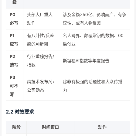
级
P0
头部大厂重大
涉及金额>50亿、影响面广、有争
必写
动作
议性、或有人物反差
P1
有八卦性/反差
名人跨界、颠覆常识的数据、00
应写
感的AI新闻
后创业
P2
行业重磅报告/
斯坦福AI指数等年度报告
选写
指数
P3
纯技术发布/小
除非有极强的话题性和大众传播
可不
公司动态
力
写
2.2 时效要求
阶段
时间窗口
动作