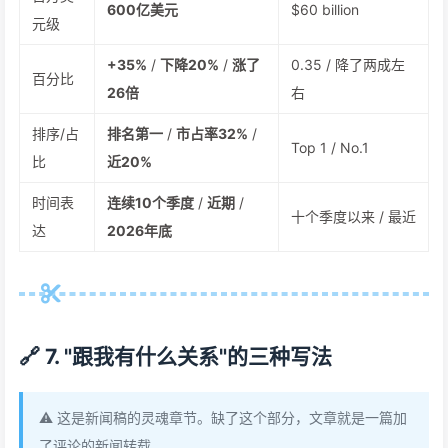
600亿美元
$60 billion
元级
+35%
/
下降20%
/
涨了
0.35 / 降了两成左
百分比
26倍
右
排序/占
排名第一
/
市占率32%
/
Top 1 / No.1
比
近20%
时间表
连续10个季度
/
近期
/
十个季度以来 / 最近
达
2026年底
🔗 7. "跟我有什么关系"的三种写法
⚠️ 这是新闻稿的灵魂章节。缺了这个部分，文章就是一篇加
了评论的新闻转载。