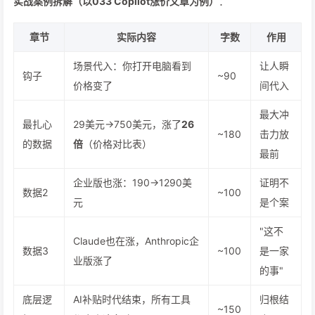
实战案例拆解（以033 Copilot涨价文章为例）
：
章节
实际内容
字数
作用
场景代入：你打开电脑看到
让人瞬
钩子
~90
价格变了
间代入
最大冲
最扎心
29美元→750美元，涨了
26
~180
击力放
的数据
倍
（价格对比表）
最前
企业版也涨：190→1290美
证明不
数据2
~100
元
是个案
"这不
Claude也在涨，Anthropic企
数据3
~100
是一家
业版涨了
的事"
底层逻
AI补贴时代结束，所有工具
归根结
~150