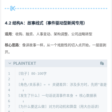
4.2 结构A：故事线式（事件驱动型新闻专用）
适用
：收购、融资、人事变动、架构调整、公司战略转型
核心思路
：像讲故事一样，从一个戏剧性的切入点开始，一层层剥
开。
PLAINTEXT
1
[钩子] 80-100字
2
  ↓
3
[角色/关系表] ← ⭐ 关键差异：涉及多方时，先把"谁是谁
4
  ↓
5
[发生了什么] 一句话说清事件本身 + 核心数据表
6
  ↓
7
[为什么要这么做] 对方的动机和算盘（用大白话讲）