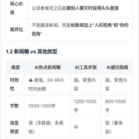
核心价
让读者看完之后能
跟别人聊天时说得头头是道
值
不是翻译新闻，而是
给新闻加上"人的视角"和"你的
差异化
视角"
1.2 新闻稿 vs 其他类型
维度
AI热点新闻稿
AI工具评测
AI避坑指南
时效
⚠️ 极强，24-48小
弱，常青内
弱，常青内
性
时内出稿
容
容
1200-1500
800-1000
字数
1000-1200字
字
字
信息
高（多数据、多表
低（重体
中
密度
格）
验）