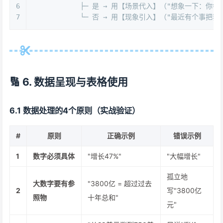
6
            ├─ 是 → 用【场景代入】（"想象一下：你
7
            └─ 否 → 用【现象引入】（"最近有个事把
🔢 6. 数据呈现与表格使用
6.1 数据处理的4个原则（实战验证）
#
原则
正确示例
错误示例
1
数字必须具体
"增长47%"
"大幅增长"
孤立地
大数字要有参
"3800亿 = 超过过去
2
写"3800亿
照物
十年总和"
元"