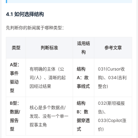
4.1 如何选择结构
先判断你的新闻属于哪种类型：
适用结
类型
判断标准
参考文章
构
A型：
有明确的主体（公
结构
031(Cursor收
事件
司/人）、清晰的起
A：故
购)、034(吉利
驱动
因经过结果
事线式
整合)
型
B型：
结构
032(斯坦福报
核心是多个数据点/
数据/
B：数
告)、
发现、没有一个单一
报告
据穿透
033(Copilot涨
叙事主角
型
式
价)