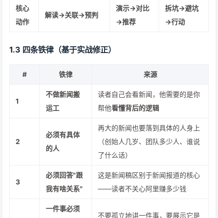
核心
演示→对比
拆坑→避坑
解读→关联→预判
动作
→推荐
→行动
1.3 四条铁律（基于实战修正）
#
铁律
来源
不做新闻搬
读者自己会看新闻，他需要的是你
1
运工
帮他
看懂背后的逻辑
再大的新闻也要落到具体的人身上
必须有具体
2
（创始人几岁、团队多少人、谁说
的人
了什么话）
必须回答"跟
这是新闻稿区别于新闻报道的核心
3
我有啥关系"
——读者不关心阿里赚多少钱
一件事必须
不要孤立地讲一件事，要展示它是