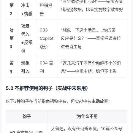
"有个数据挺扎心的"——先预告情
第
冲击
坦福报
绪再抛数据，比直接扔数字效果好
2
+情感
告
场景
🥉
033
"想象一下这个场景……你的第一
代入
第
Copilot
反应是什么？"——直接把读者拉
+反常
3
涨价
进去当主角
识
第
现象
034 吉
"这几天汽车圈有个动静不小的消
4
引入
利
息"——中规中矩，稳但不出彩
5.2 不推荐使用的钩子（实战中未采用）
以下3种钩子在当前指南初稿中有，但实战中被
主动放弃
：
钩子
为什么不用
太普通，没有任何辨识度。10篇公众号
H2 直接提问
（"你