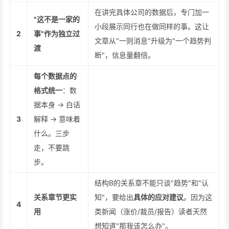
在讲完具体公司的数据后，专门加一
"这不是一家的
小段展示同行也在做同样的事。这让
2
事"作为独立过
文章从"一则消息"升级为"一个趋势判
渡
断"，信息量翻倍。
每个数据点的
格式统一
：数
据本身 → 白话
3
解释 → 意味着
什么。三步
走，不要跳
步。
结构B的关系章不能只谈"趋势"和"认
关系章节更实
知"，要给出
具体的应对建议
。因为这
4
用
类新闻（涨价/裁员/报告）读者天然
想知道"那我该怎么办"。