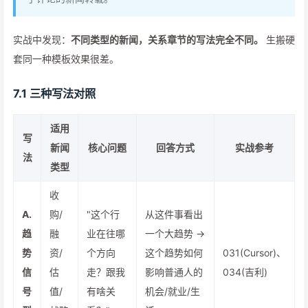
实战中发现：
不同类型的新闻，关系章节的写法完全不同。
生搬硬
套同一种模板效果很差。
7.1 三种写法对照
适用
写
新闻
核心问题
回答方式
实战参考
法
类型
收
A.
购/
"这个行
从这件事看出
趋
融
业在往哪
一个大趋势 →
势
资/
个方向
这个趋势如何
031(Cursor)、
信
估
走？跟我
影响普通人的
034(吉利)
号
值/
有啥关
机会/就业/生