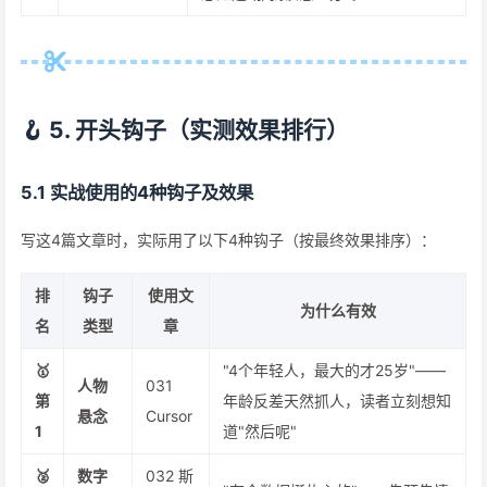
🪝 5. 开头钩子（实测效果排行）
5.1 实战使用的4种钩子及效果
写这4篇文章时，实际用了以下4种钩子（按最终效果排序）：
排
钩子
使用文
为什么有效
名
类型
章
🥇
"4个年轻人，最大的才25岁"——
人物
031
第
年龄反差天然抓人，读者立刻想知
悬念
Cursor
1
道"然后呢"
🥈
数字
032 斯