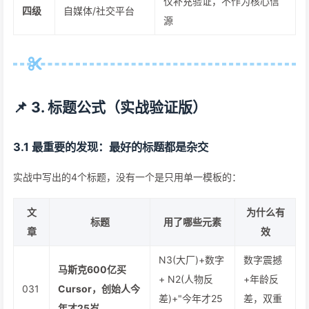
仅补充验证，不作为核心信
四级
自媒体/社交平台
源
📌 3. 标题公式（实战验证版）
3.1 最重要的发现：最好的标题都是
杂交
实战中写出的4个标题，没有一个是只用单一模板的：
文
为什么有
标题
用了哪些元素
章
效
N3(大厂)+数字
数字震撼
马斯克600亿买
+ N2(人物反
+年龄反
031
Cursor，创始人今
差)+"今年才25
差，双重
年才25岁