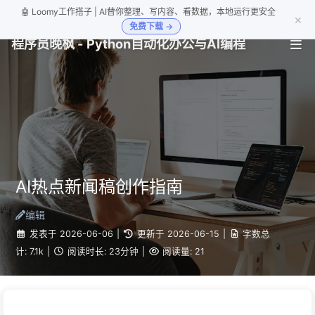
🤖 Loomy工作搭子 | AI替你整理、写内容、看数据，本地运行更安全
×
免费下载 →
程序员晚枫 - Python自动化办公与AI编程
AI热点新闻稿创作指南
编辑
发表于
2026-06-06
|
更新于
2026-06-15
|
字数总
计:
7.1k
|
阅读时长:
23分钟
|
阅读量:
21