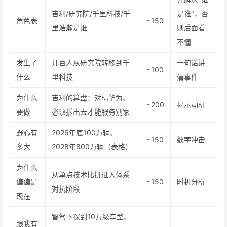
吉利/研究院/千里科技/千
是谁"，否
角色表
~150
里浩瀚是谁
则后面看
不懂
发生了
几百人从研究院转移到千
一句话讲
~100
什么
里科技
清事件
为什么
吉利的算盘：对标华为、
~200
揭示动机
要做
必须拆出去才能服务别家
野心有
2026年底100万辆、
~150
数字冲击
多大
2028年800万辆（表格）
为什么
从单点技术比拼进入体系
偏偏是
~150
时机分析
对抗阶段
现在
智驾下探到10万级车型、
跟我有