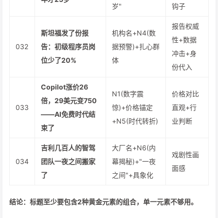
岁"
钩子
报告权威
斯坦福发了份报
机构名+N4(数
性+数据
032
告：初级程序员岗
据预警)+扎心群
冲击+身
位少了20%
体
份代入
Copilot涨价26
N1(数字震
价格对比
倍，29美元变750
033
惊)+价格锚定
直观+行
——AI免费时代结
+N5(时代转折)
业判断
束了
吉利几百人的智驾
大厂名+N6(内
戏剧性画
034
团队一夜之间搬家
幕揭秘)+"一夜
面感
了
之间"+具象化
结论：标题至少要包含2种黄金元素的组合，单一元素不够用。