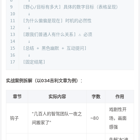
8
  ↓
9
[野心/目标有多大] 具体的数字目标（表格呈现）
10
  ↓
11
[为什么偏偏是现在] 时机的必然性
12
  ↓
13
[跟我们普通人有什么关系] ⚠️ 必须
14
  ↓
15
[总结 + 黑色幽默 + 互动提问]
16
  ↓
17
[固定结尾]
实战案例拆解（以034吉利文章为例）
：
章节
实际内容
字数
作用
戏剧性开
"几百人的智驾团队一夜之
钩子
~80
场，画面
间搬家了"
感强
先解决"谁