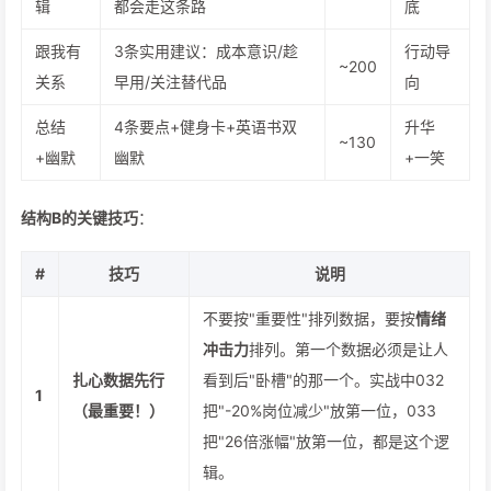
辑
都会走这条路
底
跟我有
3条实用建议：成本意识/趁
行动导
~200
关系
早用/关注替代品
向
总结
4条要点+健身卡+英语书双
升华
~130
+幽默
幽默
+一笑
结构B的关键技巧
：
#
技巧
说明
不要按"重要性"排列数据，要按
情绪
冲击力
排列。第一个数据必须是让人
扎心数据先行
看到后"卧槽"的那一个。实战中032
1
（最重要！）
把"-20%岗位减少"放第一位，033
把"26倍涨幅"放第一位，都是这个逻
辑。