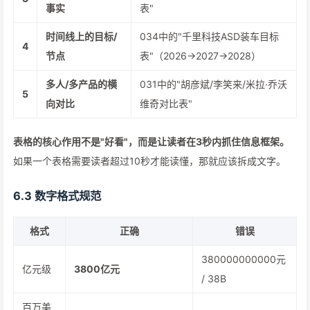
事实
表"
时间线上的目标/
034中的"千里科技ASD装车目标
4
节点
表"（2026→2027→2028）
多人/多产品的横
031中的"胡彦斌/李笑来/米拉·乔沃
5
向对比
维奇对比表"
表格的核心作用不是"好看"，而是让读者在3秒内抓住信息框架。
如果一个表格需要读者超过10秒才能读懂，那就应该拆成文字。
6.3 数字格式规范
格式
正确
错误
380000000000元
亿元级
3800亿元
/ 38B
百万美