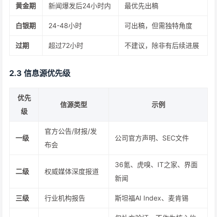
黄金期
新闻爆发后24小时内
最优先出稿
白银期
24-48小时
可出稿，但需独特角度
过期
超过72小时
不建议，除非有后续进展
2.3 信息源优先级
优先
信源类型
示例
级
官方公告/财报/发
一级
公司官方声明、SEC文件
布会
36氪、虎嗅、IT之家、界面
二级
权威媒体深度报道
新闻
三级
行业机构报告
斯坦福AI Index、麦肯锡