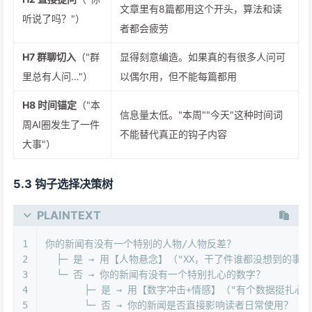
文章里有8篇都用这个开头，算法和读
听说了吗？"）
者都会疲劳
H7 群聊切入
（"群
显得刻意编造。如果真的有很多人问可
里总有人问…"）
以偶尔用，但不能每篇都用
H8 时间锚定
（"本
信息量太低。"本周""今天"这种时间词
周AI圈发生了一件
不能替代真正的钩子内容
大事"）
5.3 钩子选择决策树
PLAINTEXT
1
你的新闻有没有一个特别的人物/人物反差？
2
  ├─ 是 → 用【人物悬念】（"XX，干了件谁都没想到的事"
3
  └─ 否 → 你的新闻有没有一个特别扎心的数字？
4
       ├─ 是 → 用【数字冲击+情感】（"有个数据挺扎心
5
       └─ 否 → 你的新闻是否直接影响读者日常使用？