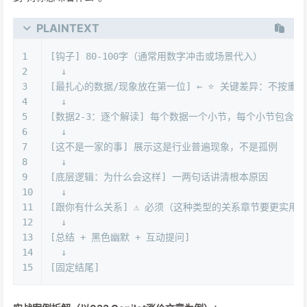
PLAINTEXT
1
[钩子] 80-100字（通常用数字冲击或场景代入）
2
  ↓
3
[最扎心的数据/现象放在第一位] ← ⭐ 关键差异：不按重
4
  ↓
5
[数据2-3：逐个解读] 每个数据一个小节，每个小节包含：
6
  ↓
7
[这不是一家的事] 展示这是行业普遍现象，不是孤例
8
  ↓
9
[底层逻辑：为什么会这样] 一两句话讲清根本原因
10
  ↓
11
[跟你有什么关系] ⚠️ 必须（这种类型的关系章节要更实用
12
  ↓
13
[总结 + 黑色幽默 + 互动提问]
14
  ↓
15
[固定结尾]