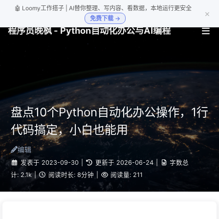
🤖 Loomy工作搭子 | AI替你整理、写内容、看数据，本地运行更安全
×
免费下载 →
程序员晚枫 - Python自动化办公与AI编程
盘点10个Python自动化办公操作，1行
代码搞定，小白也能用
编辑
发表于
2023-09-30
|
更新于
2026-06-24
|
字数总
计:
2.1k
|
阅读时长:
8分钟
|
阅读量:
211