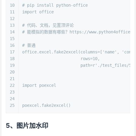
10
# pip install python-office
11
import
 office
12
13
# 代码、文档，见置顶评论
14
# 能模拟的数据有哪些？https://www.python4office.cn/p
15
16
# 普通
17
office.excel.fake2excel(columns=[
'name'
, 
'comp
18
                        rows=
10
,
19
                        path=
r'./test_files/50
20
21
22
import
 poexcel
23
24
25
poexcel.fake2excel()
5、图片加水印