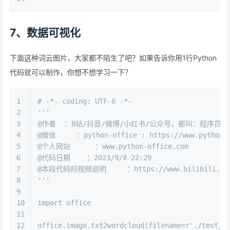
7、数据可视化
下面这种词云图片，大家都不陌生了吧？如果告诉你用1行Python
代码就可以制作，你想不想学习一下？
1
# -*- coding: UTF-8 -*-
2
'''
3
@作者  ：B站/抖音/微博/小红书/公众号，都叫：程序员晚
4
@微信     ：python-office : https://www.python4o
5
@个人网站      ：www.python-office.com
6
@代码日期    ：2023/9/8 22:29 
7
@本段代码的视频说明     ：https://www.bilibili.com/
8
'''
9
10
import
 office
11
12
office.image.txt2wordcloud(filename=
r'./test_f