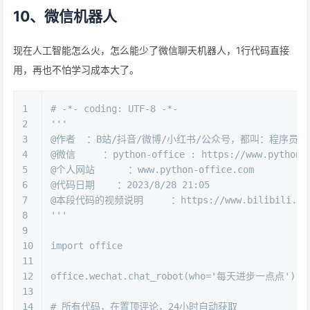
10、微信机器人
现在人工智能怎么火，怎么能少了微信聊天机器人，1行代码直接
用，再也不怕学习成本大了。
1
# -*- coding: UTF-8 -*-
2
'''
3
@作者  ：B站/抖音/微博/小红书/公众号，都叫：程序员晚
4
@微信     ：python-office : https://www.python4o
5
@个人网站      ：www.python-office.com
6
@代码日期    ：2023/8/28 21:05 
7
@本段代码的视频说明     ：https://www.bilibili.com/
8
'''
9
10
import
 office
11
12
office.wechat.chat_robot(who=
'每天进步一点点'
)  
13
14
# 所有代码，在置顶评论，24小时自动获取