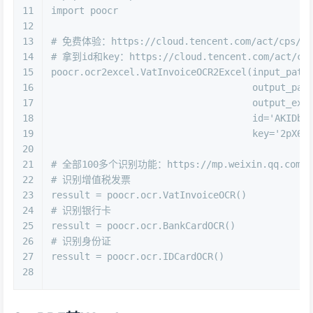
11
import
 poocr
12
13
# 免费体验：https://cloud.tencent.com/act/cps/redi
14
# 拿到id和key：https://cloud.tencent.com/act/cps/
15
poocr.ocr2excel.VatInvoiceOCR2Excel(input_path
16
                                    output_pat
17
                                    output_exc
18
id
=
'AKIDb1
19
                                    key=
'2pX6U
20
21
# 全部100多个识别功能：https://mp.weixin.qq.com/s/W
22
# 识别增值税发票
23
ressult = poocr.ocr.VatInvoiceOCR()
24
# 识别银行卡
25
ressult = poocr.ocr.BankCardOCR()
26
# 识别身份证
27
ressult = poocr.ocr.IDCardOCR()
28