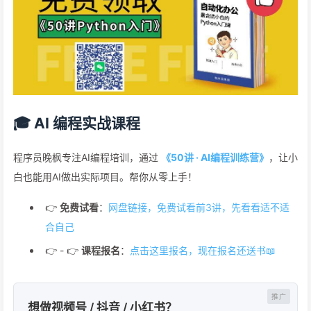
🎓 AI 编程实战课程
程序员晚枫专注AI编程培训，通过
《50讲 · AI编程训练营》
，让小
白也能用AI做出实际项目。帮你从零上手！
👉
免费试看
：
网盘链接，免费试看前3讲，先看看适不适
合自己
👉 - 👉
课程报名
：
点击这里报名，现在报名还送书📖
想做视频号 / 抖音 / 小红书？