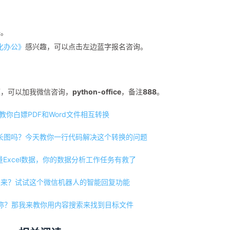
决。
动化办公》
感兴趣，可以点击左边蓝字报名咨询。
题，可以加我微信咨询，
python-office
，备注
888
。
教你白嫖PDF和Word文件相互转换
转长图吗？今天教你一行代码解决这个转换的问题
海量Excel数据，你的数据分析工作任务有救了
过来？试试这个微信机器人的智能回复功能
称？那我来教你用内容搜索来找到目标文件