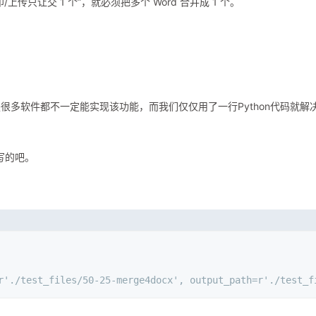
只让交 1 个”，就必须把多个 Word 合并成 1 个。
多软件都不一定能实现该功能，而我们仅仅用了一行Python代码就解
写的吧。
=r'./test_files/50-25-merge4docx', output_path=r'./tes