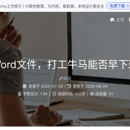
免费下载 →
Loomy工作搭子 | AI替你整理、写内容、看数据，本地运行更安全
主页
ord文件，打工牛马能否早
编辑
发表于
2025-07-28
|
更新于
2026-06-24
字数总计:
1.4k
|
阅读时长:
4分钟
|
阅读量:
51