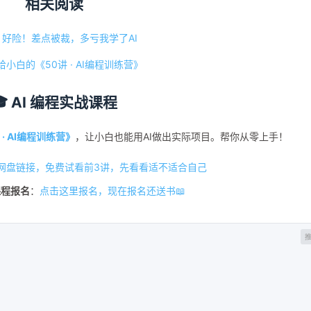
相关阅读
好险！差点被裁，多亏我学了AI
给小白的《50讲 · AI编程训练营》
🎓 AI 编程实战课程
 · AI编程训练营》
，让小白也能用AI做出实际项目。帮你从零上手！
网盘链接，免费试看前3讲，先看看适不适合自己
课程报名
：
点击这里报名，现在报名还送书📖