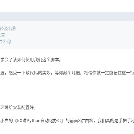
件路径及名称
位置
文件名称
经学会了该如何使用我们这个脚本。
一遍，感受一下敲代码的美妙，等你敲个几遍，相信你就一定能记住这一
的环境给安装配置好。
白的《50讲Python自动化办公》的前面3讲内容，我们真的是手把手