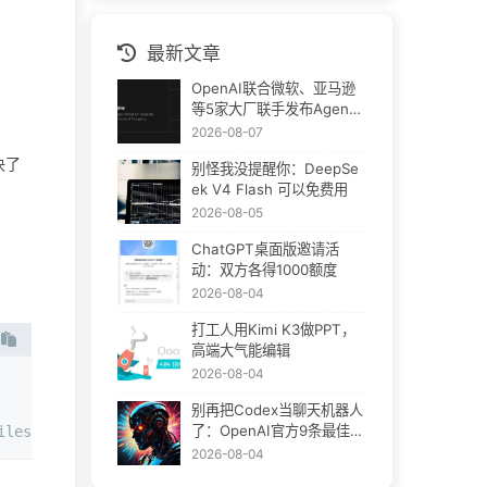
最新文章
OpenAI联合微软、亚马逊
等5家大厂联手发布Agent
Plugins：AI插件终于要统
2026-08-07
一了
决了
别怪我没提醒你：DeepSe
ek V4 Flash 可以免费用
2026-08-05
ChatGPT桌面版邀请活
动：双方各得1000额度
2026-08-04
打工人用Kimi K3做PPT，
高端大气能编辑
2026-08-04
别再把Codex当聊天机器人
了：OpenAI官方9条最佳实
t_files/out', new_word_name='合并的文档.docx')
践
2026-08-04