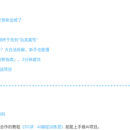
定居新加坡了
视频终于告别"玩具属性"
刷屏？大白话拆解，新手也能懂
判断指南」，3分钟避坑
实战项目
维码
区合作的教程
《50讲 · AI编程训练营》
就能上手做AI项目。