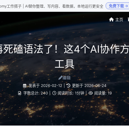
免费下载 →
Loomy工作搭子 | AI替你整理、写内容、看数据，本地运行更安全
主页
再死磕语法了！这4个AI协作
工具
编辑
发表于
2026-02-12
|
更新于
2026-06-24
字数总计:
240
|
阅读时长:
1分钟
|
阅读量:
19