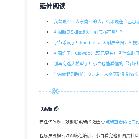
延伸阅读
我曾瞧不上去东南亚的人，结果现在自己想
AI圈新宠Skills爆火！到底强在哪里？
字节杀疯了！Seedance2.0刷屏全网，AI
AI圈炸了！Clawbot（现已更名）凭什么
别再乱选大模型了！小白也能看懂的「好坏
学AI编程别瞎忙！3步走，从零基础到能做
联系我 📬
有任何问题，欢迎联系我的微信👉
点我查看微信二
程序员晚枫专注AI编程培训，小白看完他和图灵社