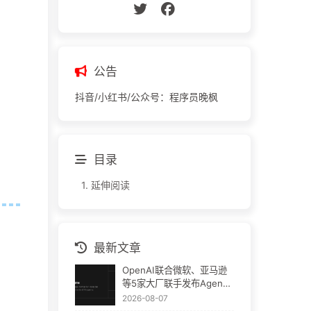
公告
抖音/小红书/公众号：程序员晚枫
目录
1.
延伸阅读
最新文章
OpenAI联合微软、亚马逊
等5家大厂联手发布Agent
Plugins：AI插件终于要统
2026-08-07
一了