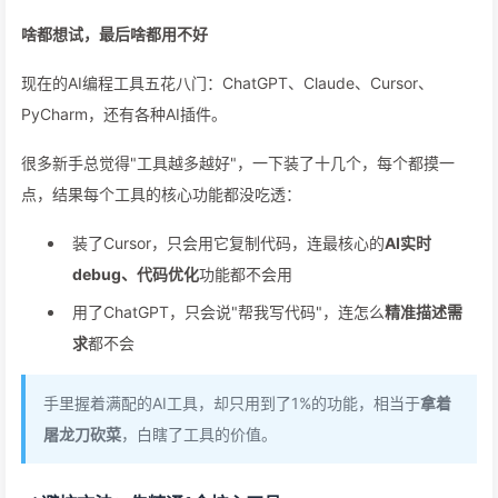
啥都想试，最后啥都用不好
现在的AI编程工具五花八门：ChatGPT、Claude、Cursor、
PyCharm，还有各种AI插件。
很多新手总觉得"工具越多越好"，一下装了十几个，每个都摸一
点，结果每个工具的核心功能都没吃透：
装了Cursor，只会用它复制代码，连最核心的
AI实时
debug、代码优化
功能都不会用
用了ChatGPT，只会说"帮我写代码"，连怎么
精准描述需
求
都不会
手里握着满配的AI工具，却只用到了1%的功能，相当于
拿着
屠龙刀砍菜
，白瞎了工具的价值。