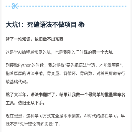
大坑1：死磕语法不做项目 📚
背了一堆知识，依旧做不出东西
这是学AI编程最常见的坑，也是我刚入门时踩的
第一个大坑
。
刚接触Python的时候，我总觉得"要先把语法学透，才能做项目"，
抱着厚厚的语法书啃，背变量、背循环、背函数，对着黑屏命令行
敲基础代码。
熬了大半年，语法书翻烂了，结果让我做一个最简单的批量重命名
工具，依旧无从下手。
现在想想，这种学习方式完全是本末倒置。AI时代的编程学习，早
就不是"先学理论再练实操"了。