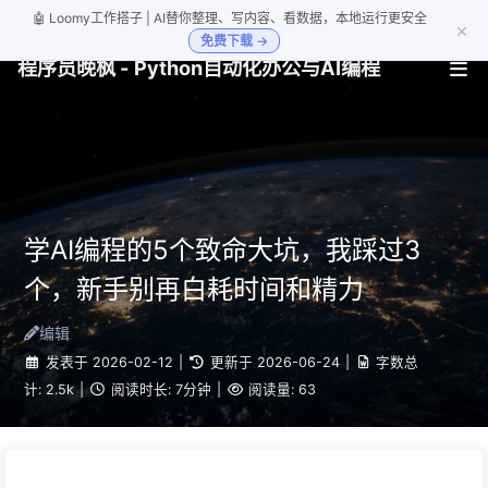
🤖 Loomy工作搭子 | AI替你整理、写内容、看数据，本地运行更安全
×
免费下载 →
程序员晚枫 - Python自动化办公与AI编程
学AI编程的5个致命大坑，我踩过3
个，新手别再白耗时间和精力
编辑
发表于
2026-02-12
|
更新于
2026-06-24
|
字数总
计:
2.5k
|
阅读时长:
7分钟
|
阅读量:
63