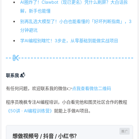
AI圈炸了！Clawbot（现已更名）凭什么刷屏？大白话拆
解，新手也能懂
别再乱选大模型了！小白也能看懂的「好坏判断指南」，3
分钟避坑
学AI编程别瞎忙！3步走，从零基础到能做实战项目
联系我 📬
有任何问题，欢迎联系我的微信👉
点我查看微信二维码
程序员晚枫专注AI编程培训，小白看完他和图灵社区合作的教程
《50讲 · AI编程训练营》
就能上手做AI项目。
想做视频号 / 抖音 / 小红书？