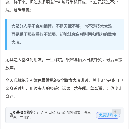
这一路下来，见过太多朋友学AI编程半途而废，也自己踩过不少
坑，最后发现：
大部分人学不会AI编程，不是天赋不够，也不是技术太难，
而是踩了那些看似不起眼，却能让你白耗时间和精力的致命
大坑。
尤其是零基础的朋友，一旦踩坑，很容易陷入自我怀疑，最后直接
放弃。
今天我就把学AI编程
最常见的5个致命大坑
讲透，其中3个是我自己
亲身踩过的，用过来人的经验告诉你：
坑在哪、怎么避
，让你少走
弯路。
0 基础也能学
：让 AI + 自动化办公 帮你做表、写文
🎬
免费试听 →
档、回邮件。