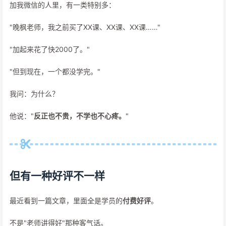
加我微信的人里，有一类特别多：
"晚枫老师，我之前买了XX课、XX课、XX课……"
"加起来花了快2000了。"
"但到现在，一个都没学完。"
我问：为什么？
他说："
反正也不贵，不学也不心疼。
"
但有一种好评不一样
最近看到一篇文章，里面全是学员的
付费好评
。
不是"老师讲得好"那种客气话。