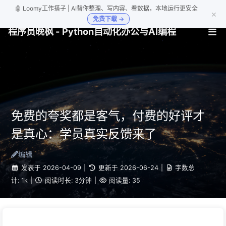
🤖 Loomy工作搭子 | AI替你整理、写内容、看数据，本地运行更安全
×
免费下载 →
程序员晚枫 - Python自动化办公与AI编程
免费的夸奖都是客气，付费的好评才
是真心：学员真实反馈来了
编辑
发表于
2026-04-09
|
更新于
2026-06-24
|
字数总
计:
1k
|
阅读时长:
3分钟
|
阅读量:
35