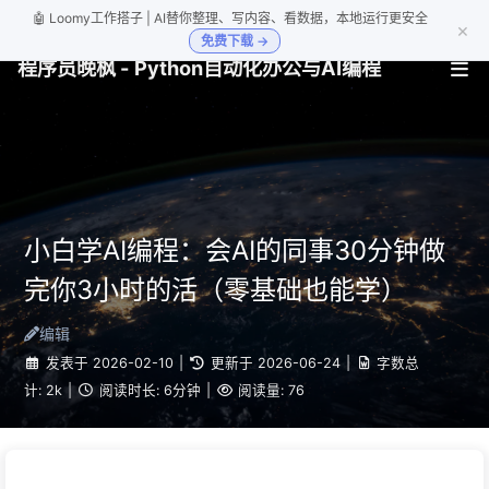
🤖 Loomy工作搭子 | AI替你整理、写内容、看数据，本地运行更安全
×
免费下载 →
程序员晚枫 - Python自动化办公与AI编程
小白学AI编程：会AI的同事30分钟做
完你3小时的活（零基础也能学）
编辑
发表于
2026-02-10
|
更新于
2026-06-24
|
字数总
计:
2k
|
阅读时长:
6分钟
|
阅读量:
76