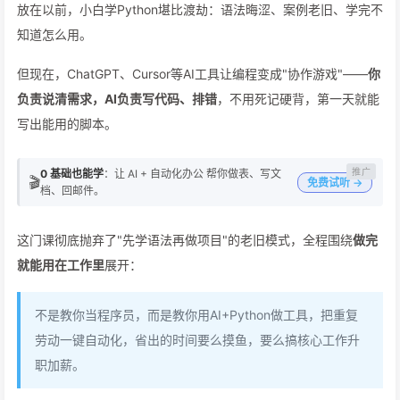
放在以前，小白学Python堪比渡劫：语法晦涩、案例老旧、学完不
知道怎么用。
但现在，ChatGPT、Cursor等AI工具让编程变成"协作游戏"——
你
负责说清需求，AI负责写代码、排错
，不用死记硬背，第一天就能
写出能用的脚本。
0 基础也能学
：让 AI + 自动化办公 帮你做表、写文
🎬
免费试听 →
档、回邮件。
这门课彻底抛弃了"先学语法再做项目"的老旧模式，全程围绕
做完
就能用在工作里
展开：
不是教你当程序员，而是教你用AI+Python做工具，把重复
劳动一键自动化，省出的时间要么摸鱼，要么搞核心工作升
职加薪。