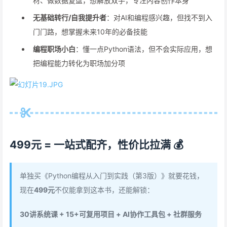
材、做数据复盘，想解放双手，专注内容创作本身
无基础转行/自我提升者
：对AI和编程感兴趣，但找不到入
门门路，想掌握未来10年的必备技能
编程职场小白
：懂一点Python语法，但不会实际应用，想
把编程能力转化为职场加分项
499元 = 一站式配齐，性价比拉满 💰
单独买《Python编程从入门到实践（第3版）》就要花钱，
现在
499元
不仅能拿到这本书，还能解锁：
30讲系统课 + 15+可复用项目 + AI协作工具包 + 社群服务