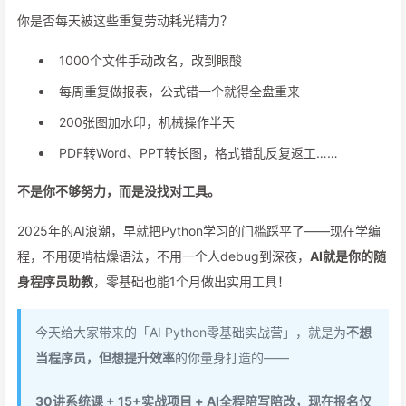
你是否每天被这些重复劳动耗光精力？
1000个文件手动改名，改到眼酸
每周重复做报表，公式错一个就得全盘重来
200张图加水印，机械操作半天
PDF转Word、PPT转长图，格式错乱反复返工……
不是你不够努力，而是没找对工具。
2025年的AI浪潮，早就把Python学习的门槛踩平了——现在学编
程，不用硬啃枯燥语法，不用一个人debug到深夜，
AI就是你的随
身程序员助教
，零基础也能1个月做出实用工具！
今天给大家带来的「AI Python零基础实战营」，就是为
不想
当程序员，但想提升效率
的你量身打造的——
30讲系统课 + 15+实战项目 + AI全程陪写陪改，现在报名仅