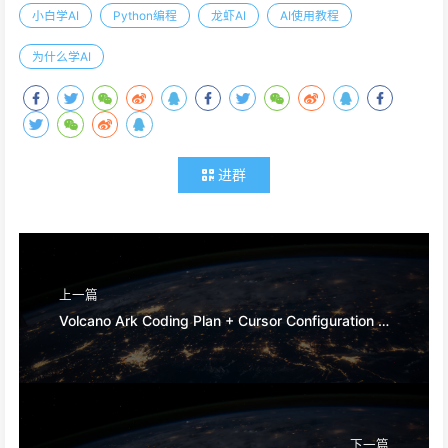
小白学AI
Python编程
龙虾AI
AI使用教程
为什么学AI
进群
上一篇
Volcano Ark Coding Plan + Cursor Configuration Guide: Build the Strongest AI Programming Environment
下一篇