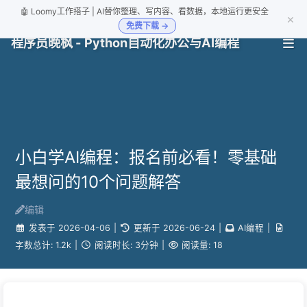
🤖 Loomy工作搭子 | AI替你整理、写内容、看数据，本地运行更安全
×
免费下载 →
程序员晚枫 - Python自动化办公与AI编程
小白学AI编程：报名前必看！零基础
最想问的10个问题解答
编辑
发表于
2026-04-06
|
更新于
2026-06-24
|
AI编程
|
字数总计:
1.2k
|
阅读时长:
3分钟
|
阅读量:
18