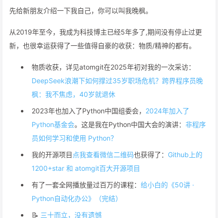
先给新朋友介绍一下我自己，你可以叫我晚枫。
从2019年至今，我成为科技博主已经5年多了,期间没有停止过更
新，也很幸运获得了一些值得自豪的收获：物质/精神的都有。
物质收获，详见atomgit在2025年初对我的一次采访：
DeepSeek浪潮下如何撑过35岁职场危机？跨界程序员晚
枫：我不焦虑，40岁就退休
2023年也加入了Python中国组委会，
2024年加入了
Python基金会
。这是我在Python中国大会的演讲：
非程序
员如何学习和使用 Python？
我的开源项目
点我查看微信二维码
也获得了：
Github上的
1200+star 和 atomgit百大开源项目
有了一套全网播放量过百万的课程：
给小白的《50讲 ·
Python自动化办公》（完结）
📝
三十而立，没有遗憾