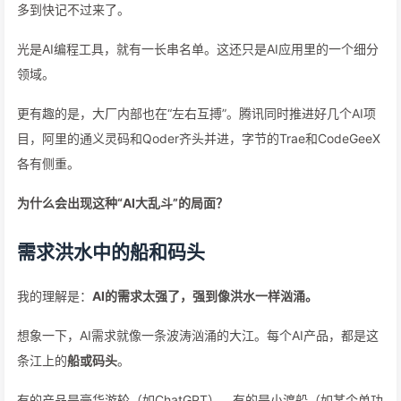
多到快记不过来了。
光是AI编程工具，就有一长串名单。这还只是AI应用里的一个细分
领域。
更有趣的是，大厂内部也在“左右互搏”。腾讯同时推进好几个AI项
目，阿里的通义灵码和Qoder齐头并进，字节的Trae和CodeGeeX
各有侧重。
为什么会出现这种“AI大乱斗”的局面？
需求洪水中的船和码头
我的理解是：
AI的需求太强了，强到像洪水一样汹涌。
想象一下，AI需求就像一条波涛汹涌的大江。每个AI产品，都是这
条江上的
船或码头
。
有的产品是豪华游轮（如ChatGPT），有的是小渡船（如某个单功