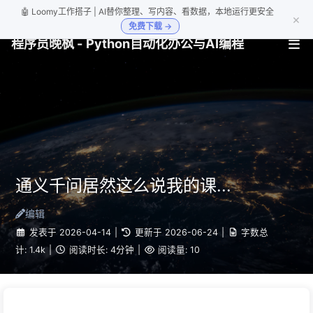
🤖 Loomy工作搭子 | AI替你整理、写内容、看数据，本地运行更安全
×
免费下载 →
程序员晚枫 - Python自动化办公与AI编程
通义千问居然这么说我的课...
编辑
发表于
2026-04-14
|
更新于
2026-06-24
|
字数总
计:
1.4k
|
阅读时长:
4分钟
|
阅读量:
10