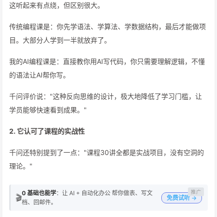
这听起来有点绕，但区别很大。
传统编程课是：你先学语法、学算法、学数据结构，最后才能做项
目。大部分人学到一半就放弃了。
我的AI编程课是：直接教你用AI写代码，你只需要理解逻辑，不懂
的语法让AI帮你写。
千问评价说："这种反向思维的设计，极大地降低了学习门槛，让
学员能够快速看到成果。"
2. 它认可了课程的实战性
千问还特别提到了一点："课程30讲全都是实战项目，没有空洞的
理论。"
0 基础也能学
：让 AI + 自动化办公 帮你做表、写文
🎬
免费试听 →
档、回邮件。