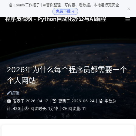
🤖 Loomy工作搭子 | AI替你整理、写内容、看数据，本地运行更安全
×
免费下载 →
程序员晚枫 - Python自动化办公与AI编程
2026年为什么每个程序员都需要一个
个人网站
编辑
发表于
2026-04-17
|
更新于
2026-06-24
|
字数总
计:
420
|
阅读时长:
1分钟
|
阅读量:
11