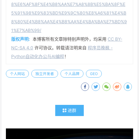
8%E6%AF%8F%E4%B8%AA%E7%A8%8B%E5%BA%8F%E
5%91%98%E9%83%BD%E9%9C%80%E8%A6%81%E4%B
8%80%E4%B8%AA%E4%B8%AA%E4%BA%BA%E7%BD%9
1%E7%AB%99/
版权声明:
本博客所有文章除特别声明外，均采用
CC BY-
NC-SA 4.0
许可协议。转载请注明来自
程序员晚枫 -
Python自动化办公与AI编程
！
个人网站
独立开发者
个人品牌
GEO
进群