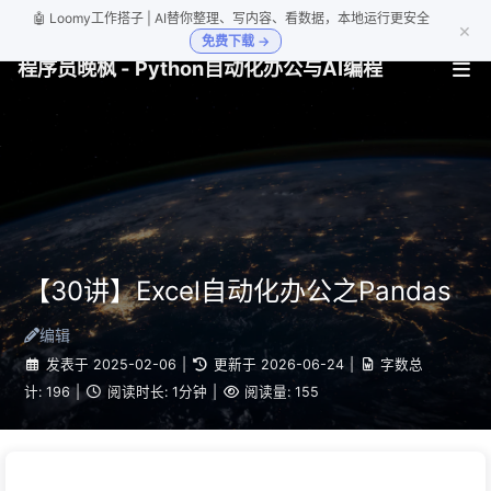
🤖 Loomy工作搭子 | AI替你整理、写内容、看数据，本地运行更安全
×
免费下载 →
程序员晚枫 - Python自动化办公与AI编程
【30讲】Excel自动化办公之Pandas
编辑
发表于
2025-02-06
|
更新于
2026-06-24
|
字数总
计:
196
|
阅读时长:
1分钟
|
阅读量:
155