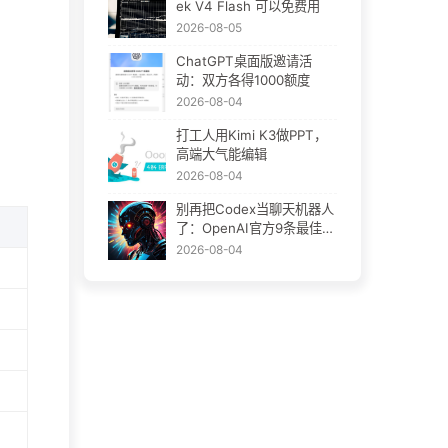
ek V4 Flash 可以免费用
2026-08-05
ChatGPT桌面版邀请活
动：双方各得1000额度
2026-08-04
打工人用Kimi K3做PPT，
高端大气能编辑
2026-08-04
别再把Codex当聊天机器人
了：OpenAI官方9条最佳实
践
2026-08-04