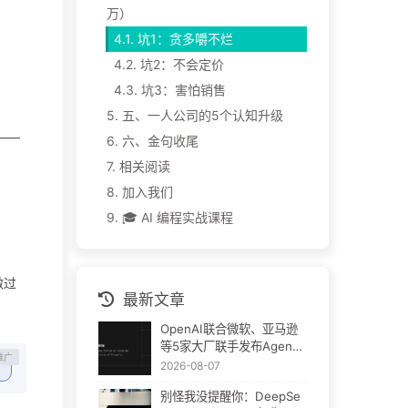
万）
4.1.
坑1：贪多嚼不烂
4.2.
坑2：不会定价
4.3.
坑3：害怕销售
5.
五、一人公司的5个认知升级
——
6.
六、金句收尾
7.
相关阅读
8.
加入我们
9.
🎓 AI 编程实战课程
做过
最新文章
OpenAI联合微软、亚马逊
等5家大厂联手发布Agent
Plugins：AI插件终于要统
2026-08-07
一了
别怪我没提醒你：DeepSe