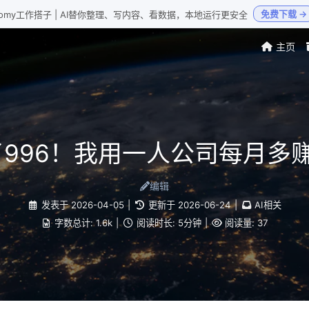
免费下载 →
Loomy工作搭子 | AI替你整理、写内容、看数据，本地运行更安全
主页
996！我用一人公司每月多
编辑
发表于
2026-04-05
|
更新于
2026-06-24
|
AI相关
字数总计:
1.6k
|
阅读时长:
5分钟
|
阅读量:
37