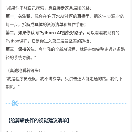
“如果你不想自己摸索，想直接走这条最顺的路：
第一，关注我
，我会在‘白开水AI’社区的
直播
里，把这‘三步漏斗’的
每一步，拆解成具体的资源清单和操作手册；
第二，如果你认同‘Python+AI’是条好路子
，可以看看我现有的
Python课程，它是你进入第二层最坚实的跳板；
第三，保持关注
，今年我的全新AI课程，就是带你完整走通这条路
径的系统导航。”
（真诚地看着镜头）
“我是程序员晚枫，我不讲玄学，只讲普通人能走通的路。我们下
期见。”
【给剪辑伙伴的视觉建议清单】