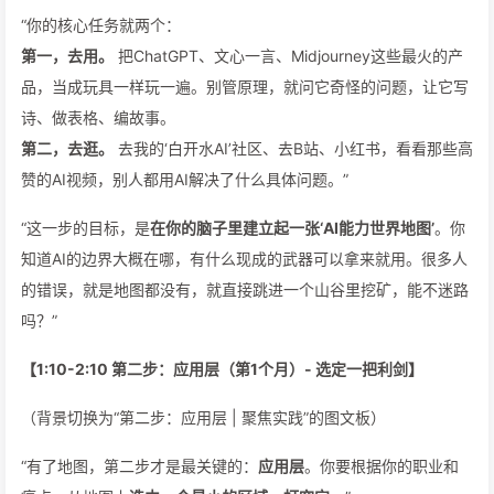
“你的核心任务就两个：
第一，去用。
把ChatGPT、文心一言、Midjourney这些最火的产
品，当成玩具一样玩一遍。别管原理，就问它奇怪的问题，让它写
诗、做表格、编故事。
第二，去逛。
去我的‘白开水AI’社区、去B站、小红书，看看那些高
赞的AI视频，别人都用AI解决了什么具体问题。”
“这一步的目标，是
在你的脑子里建立起一张‘AI能力世界地图’
。你
知道AI的边界大概在哪，有什么现成的武器可以拿来就用。很多人
的错误，就是地图都没有，就直接跳进一个山谷里挖矿，能不迷路
吗？”
【1:10-2:10 第二步：应用层（第1个月）- 选定一把利剑】
（背景切换为“第二步：应用层 | 聚焦实践”的图文板）
“有了地图，第二步才是最关键的：
应用层
。你要根据你的职业和