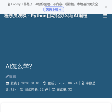
🤖 Loomy工作搭子 | AI替你整理、写内容、看数据，本地运行更安全
×
免费下载 →
程序员晚枫 - Python自动化办公与AI编程
AI怎么学？
编辑
发表于
2026-01-10
|
更新于
2026-06-24
|
字数总
计:
1.9k
|
阅读时长:
5分钟
|
阅读量:
32