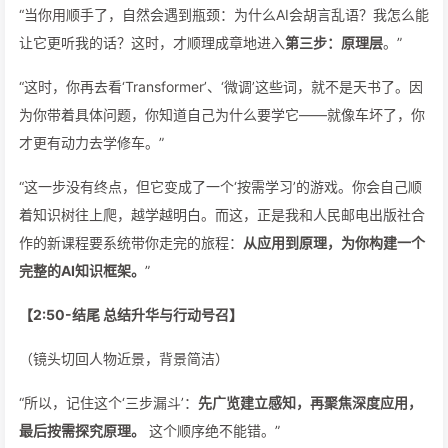
“当你用顺手了，自然会遇到瓶颈：为什么AI会胡言乱语？我怎么能
让它更听我的话？这时，才顺理成章地进入
第三步：原理层
。”
“这时，你再去看‘Transformer’、‘微调’这些词，就不是天书了。因
为你带着具体问题，你知道自己为什么要学它——就像车坏了，你
才更有动力去学修车。”
“这一步没有终点，但它变成了一个‘按需学习’的游戏。你会自己顺
着知识树往上爬，越学越明白。而这，正是我和人民邮电出版社合
作的新课程要系统带你走完的旅程：
从应用到原理，为你构建一个
完整的AI知识框架。
”
【2:50-结尾 总结升华与行动号召】
（镜头切回人物近景，背景简洁）
“所以，记住这个‘三步漏斗’：
先广览建立感知，再聚焦深度应用，
最后按需探究原理。
这个顺序绝不能错。”