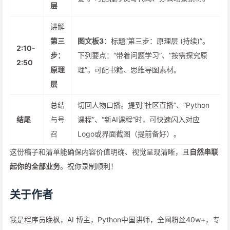
层
讲解
第三
图文板3
：标题“第三步：原理层 (持续)”。
2:10-
步：
下列要点：“带着问题学习”、“按需探究原
2:50
原理
理”。可配书籍、思维导图素材。
层
总结
切回人物口播。提到“社区直播”、“Python
结尾
与号
课程”、“新AI课程”时，可快速闪入对应
召
Logo或界面截图（提前备好）。
这份稿子和清单能确保内容价值明确、视觉呈现清晰，且
自然串联
起你的全部业务
。祝你录制顺利！
关于作者
我是程序员晚枫，AI 博主，Python中国讲师，全网粉丝40w+，专