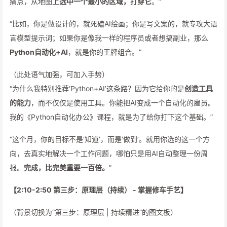
痛点，从地图上
选中一个最小的区域，打穿它
。”
“比如，你是做设计的，就死磕AI绘画；你是写文案的，就专攻大语
言模型提示词；如果你是像我一样的程序员或者想搞副业，那么
Python自动化+AI
，就是你的王牌组合。”
（此处语气加强，可加入手势）
“为什么我特别推荐‘Python+AI’这条路？因为它给你的是
创造工具
的能力
，而不仅仅是使用工具。你能把AI变成一个自动化的雇员。
我的《Python自动化办公》课程，就是为了给你打下这个基础。”
“这个月，你的目标不是‘知道’，而是‘做到’。就用你选的这一个方
向，去真实地解决一个工作问题，哪怕只是用AI自动整理一份周
报。
完成，比完美重要一百倍。
”
【2:10-2:50 第三步：原理层（持续） - 掌握修车手艺】
（背景切换为“第三步：原理层 | 持续精进”的图文板）