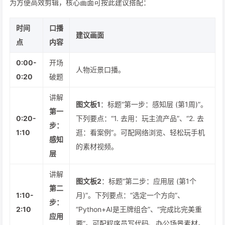
为方便高效剪辑，核心画面可按此建议搭配：
时间
口播
建议画面
点
内容
0:00-
开场
人物近景口播。
0:20
破题
讲解
图文板1
：标题“第一步：感知层 (第1周)”。
第一
0:20-
下列要点：“1. 去用：玩主流产品”、“2. 去
步：
1:10
逛：看案例”。可配网络浏览、轻松玩手机
感知
的素材视频。
层
讲解
图文板2
：标题“第二步：应用层 (第1个
第二
1:10-
月)”。下列要点：“选定一个方向”、
步：
2:10
“Python+AI是王牌组合”、“完成比完美重
应用
要”。可配程序员写代码、办公场景素材。