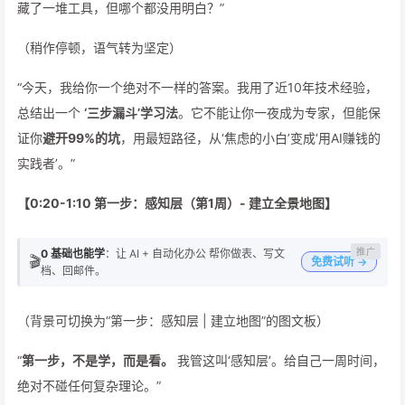
藏了一堆工具，但哪个都没用明白？”
（稍作停顿，语气转为坚定）
“今天，我给你一个绝对不一样的答案。我用了近10年技术经验，
总结出一个
‘三步漏斗’学习法
。它不能让你一夜成为专家，但能保
证你
避开99%的坑
，用最短路径，从‘焦虑的小白’变成‘用AI赚钱的
实践者’。”
【0:20-1:10 第一步：感知层（第1周）- 建立全景地图】
0 基础也能学
：让 AI + 自动化办公 帮你做表、写文
🎬
免费试听 →
档、回邮件。
（背景可切换为“第一步：感知层 | 建立地图”的图文板）
“
第一步，不是学，而是看。
我管这叫‘感知层’。给自己一周时间，
绝对不碰任何复杂理论。”