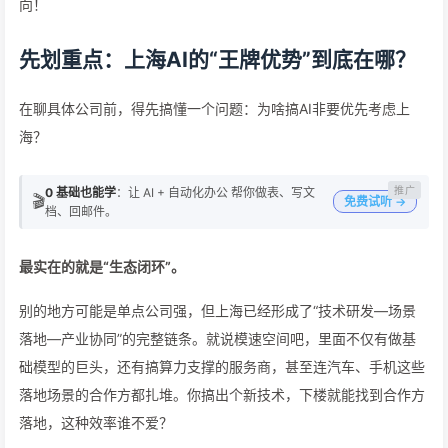
向！
先划重点：上海AI的“王牌优势”到底在哪？
在聊具体公司前，得先搞懂一个问题：为啥搞AI非要优先考虑上
海？
0 基础也能学
：让 AI + 自动化办公 帮你做表、写文
🎬
免费试听 →
档、回邮件。
最实在的就是“生态闭环”。
别的地方可能是单点公司强，但上海已经形成了“技术研发—场景
落地—产业协同”的完整链条。就说模速空间吧，里面不仅有做基
础模型的巨头，还有搞算力支撑的服务商，甚至连汽车、手机这些
落地场景的合作方都扎堆。你搞出个新技术，下楼就能找到合作方
落地，这种效率谁不爱？