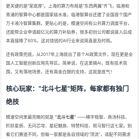
更关键的是“家底厚”。上海的算力布局是“东西两翼”齐飞，临港和
青浦的智算中心都是国家级水准，临港智算谷还建了全国首个国产
万卡液冷智算集群。更贴心的是，模速空间有公共算力调度平台，
还能帮企业申请超亿元的算力补贴券，很多初创公司都说接入后成
本直接降了60%，这对烧钱的AI行业来说简直是及时雨。
还有政策兜底，从2017年上海就出了首个AI政策文件，现在更是全
国人工智能创新应用先导区。简单说，在这里搞AI，既有技术氛
围，又有落地场景，还有真金白银的支持，这就是底气！
核心玩家：“北斗七星”矩阵，每家都有独门
绝技
模速空间里最亮眼的就是
“北斗七星”
——稀宇极智、商汤科技、
阶跃星辰、无问芯穹、星纪魅族、特赞科技、斑马智行这七家。别
看它们赛道不同，但每一家都是各自领域的“顶流”，适配不同需求