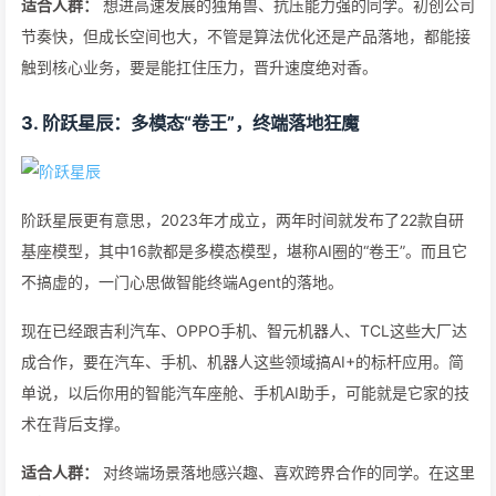
适合人群：
想进高速发展的独角兽、抗压能力强的同学。初创公司
节奏快，但成长空间也大，不管是算法优化还是产品落地，都能接
触到核心业务，要是能扛住压力，晋升速度绝对香。
3. 阶跃星辰：多模态“卷王”，终端落地狂魔
阶跃星辰更有意思，2023年才成立，两年时间就发布了22款自研
基座模型，其中16款都是多模态模型，堪称AI圈的“卷王”。而且它
不搞虚的，一门心思做智能终端Agent的落地。
现在已经跟吉利汽车、OPPO手机、智元机器人、TCL这些大厂达
成合作，要在汽车、手机、机器人这些领域搞AI+的标杆应用。简
单说，以后你用的智能汽车座舱、手机AI助手，可能就是它家的技
术在背后支撑。
适合人群：
对终端场景落地感兴趣、喜欢跨界合作的同学。在这里