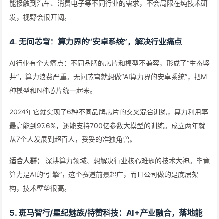
能接触到汽车、消费电子等不同行业的需求，不会局限在纯技术研
发，视野会很开阔。
4. 无问芯穹：算力界的“安卓系统”，解决行业痛点
AI行业有个大痛点：不同品牌的芯片和模型不兼容，形成了“生态竖
井”，算力浪费严重。无问芯穹就想做“AI算力界的安卓系统”，把M
种模型和N种芯片统一起来。
2024年它就实现了6种不同品牌芯片的交叉混合训练，算力利用率
最高能到97.6%，还能支持700亿参数大模型的训练。成立两年就
从7个人发展到超百人，妥妥的准独角兽。
适合人群：
深耕算力领域、想解决行业核心难题的技术大神。毕竟
算力是AI的“引擎”，这个赛道前景超广，而且公司做的是底层架
构，技术壁垒很高。
5. 斑马智行/星纪魅族/特赞科技：AI+产业融合，落地能