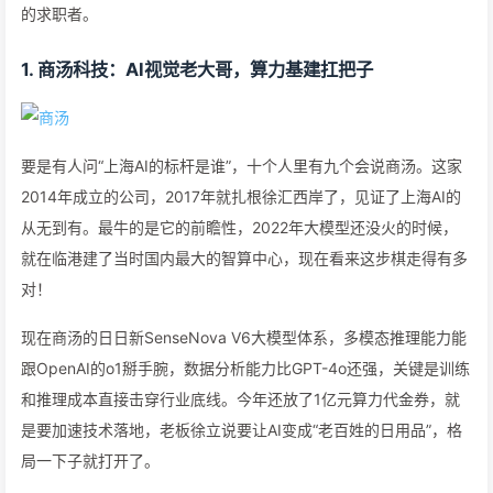
的求职者。
1. 商汤科技：AI视觉老大哥，算力基建扛把子
要是有人问“上海AI的标杆是谁”，十个人里有九个会说商汤。这家
2014年成立的公司，2017年就扎根徐汇西岸了，见证了上海AI的
从无到有。最牛的是它的前瞻性，2022年大模型还没火的时候，
就在临港建了当时国内最大的智算中心，现在看来这步棋走得有多
对！
现在商汤的日日新SenseNova V6大模型体系，多模态推理能力能
跟OpenAI的o1掰手腕，数据分析能力比GPT-4o还强，关键是训练
和推理成本直接击穿行业底线。今年还放了1亿元算力代金券，就
是要加速技术落地，老板徐立说要让AI变成“老百姓的日用品”，格
局一下子就打开了。