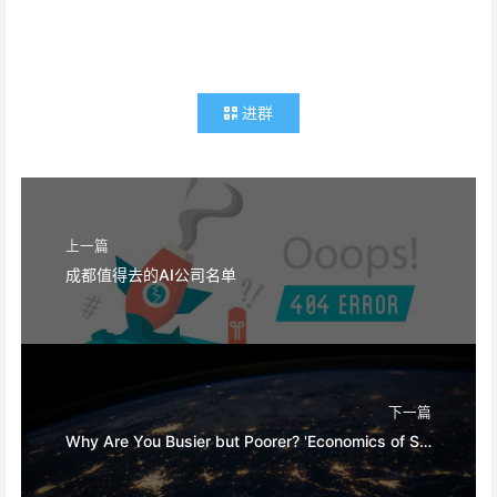
进群
上一篇
成都值得去的AI公司名单
下一篇
Why Are You Busier but Poorer? 'Economics of Small Islands' Gives 3 Harsh Truths for Side Hustlers