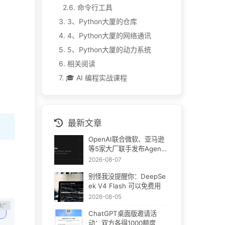
2.6.
命令行工具
3.
3、Python大厦的仓库
4.
4、Python大厦的网络通讯
5.
5、Python大厦的动力系统
6.
相关阅读
7.
🎓 AI 编程实战课程
最新文章
OpenAI联合微软、亚马逊
等5家大厂联手发布Agent
Plugins：AI插件终于要统
2026-08-07
一了
别怪我没提醒你：DeepSe
ek V4 Flash 可以免费用
2026-08-05
ChatGPT桌面版邀请活
动：双方各得1000额度