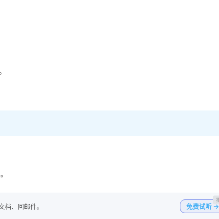
理。
具。
写文档、回邮件。
免费试听 →