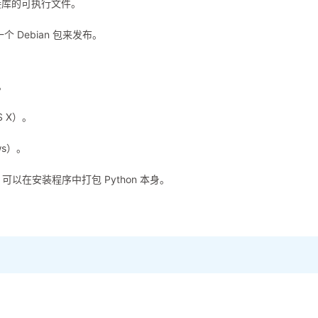
链接库的可执行文件。
为一个 Debian 包来发布。
。
S X）。
ws）。
具，可以在安装程序中打包 Python 本身。