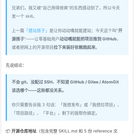
兄弟们，我又被"自己用得很爽"的东西感动到了，所以今天
发一个 skill。
上一篇
「建站搭子」
是让你动动嘴就能建站；今天这个叫"
开
源搭子
"——让零基础用户
动动嘴就能把项目推到 GitHub
，
或者把网上的开源项目
拉下来装好依赖跑起来
。
先说结论：
不会 git、没配过 SSH、不知道 GitHub / Gitee / AtomGit
该选哪个——这些都没关系。
你只需要告诉我 3 句话：「我想发布」或「我想拉项目」、
「项目路径」、「平台」，剩下的我帮你搞定。
📦
开源仓库地址
（包含完整 SKILL.md 和 5 份 reference 文