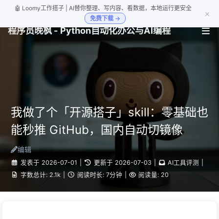
🤖 Loomy工作搭子 | AI替你整理、写内容、看数据，本地运行更安全
×
免费下载 →
程序员晚枫 - Python自动化办公与AI编程
我做了个「开源搭子」skill：零基础也
能秒推 GitHub，国内自动切镜像
编辑
发表于
2026-07-01
|
更新于
2026-07-03
|
AI工具评测
|
字数总计:
2.1k
|
阅读时长:
7分钟
|
阅读量:
20