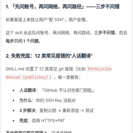
1. 「先问账号，再问网络，再问路径」——三步不问错
如果直接上来就让用户"配 SSH"，用户会懵。
这个 skill 永远先问账号、再问网络、再问路径，
三步不问错
，而且
每步只问 1 个问题
。
2. 失败兜底：12 类常见报错的"人话翻译"
SKILL.md 内置了 12 类常见 git 报错（比如
Permission
），每一类都有：
denied (publickey)
人话翻译
：「GitHub 不认识你家门钥匙」
为什么
：你的 SSH Key 没贴对
3 步解决
：复制公钥 → 重新添加 → 测试
兜底
：改用 HTTPS+PAT
不会把用户晾在报错上
，这才是陪练。