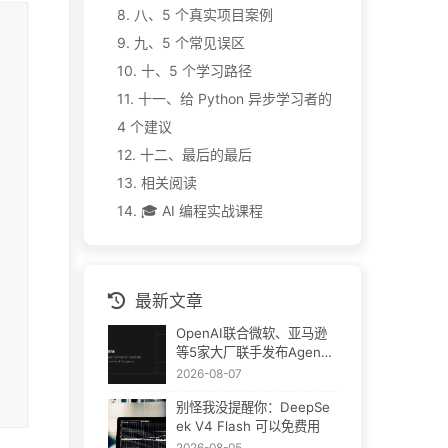
8.
八、5 个真实项目案例
9.
九、5 个常见误区
10.
十、5 个学习路径
11.
十一、给 Python 异步学习者的
4 个建议
12.
十二、最后的最后
13.
相关阅读
14.
🎓 AI 编程实战课程
最新文章
OpenAI联合微软、亚马逊
等5家大厂联手发布Agent
Plugins：AI插件终于要统
2026-08-07
一了
别怪我没提醒你：DeepSe
ek V4 Flash 可以免费用
2026-08-05