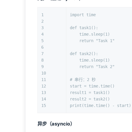
1
import
 time
2
3
def
task1
():
4
    time.sleep(
1
)
5
return
"Task 1"
6
7
def
task2
():
8
    time.sleep(
1
)
9
return
"Task 2"
10
11
# 串行：2 秒
12
start = time.time()
13
result1 = task1()
14
result2 = task2()
15
print
(time.time() - start)
异步（asyncio）