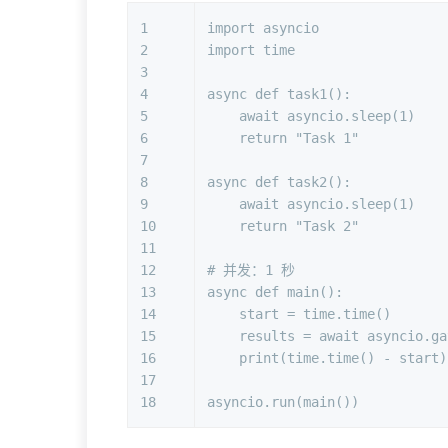
1
import
 asyncio
2
import
 time
3
4
async
def
task1
():
5
await
 asyncio.sleep(
1
)
6
return
"Task 1"
7
8
async
def
task2
():
9
await
 asyncio.sleep(
1
)
10
return
"Task 2"
11
12
# 并发：1 秒
13
async
def
main
():
14
    start = time.time()
15
    results = 
await
 asyncio.ga
16
print
(time.time() - start)
17
18
asyncio.run(main())