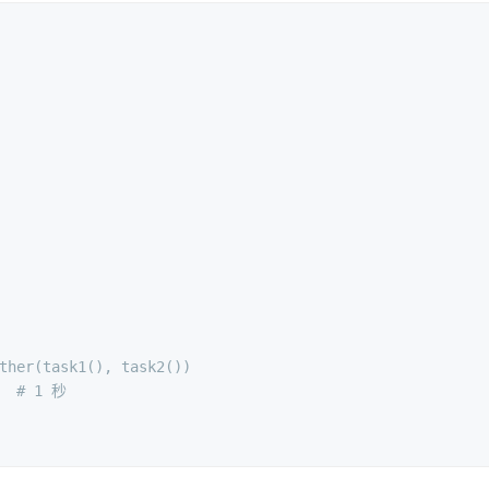
ther(task1(), task2())
  
# 1 秒