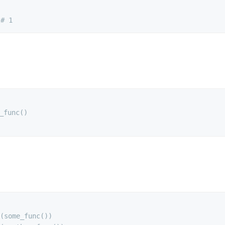
 
# 1
_func()
(some_func())