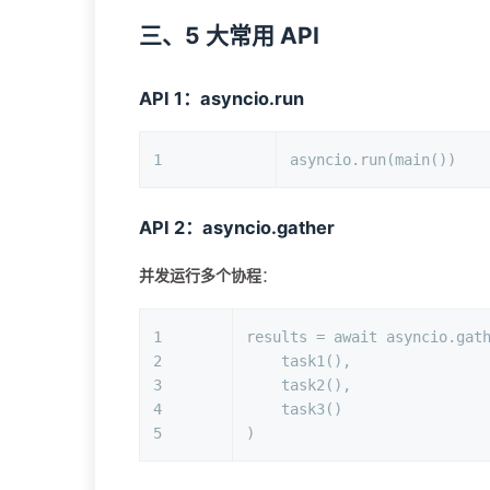
三、5 大常用 API
API 1：asyncio.run
1
asyncio.run(main())
API 2：asyncio.gather
并发运行多个协程
：
1
results = 
await
 asyncio.gat
2
    task1(),
3
    task2(),
4
    task3()
5
)