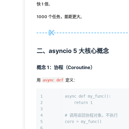
快 1 倍
。
1000 个任务，差距更大
。
二、asyncio 5 大核心概念
概念 1：协程（Coroutine）
用
定义
：
async def
1
async
def
my_func
():
2
return
1
3
4
# 调用返回协程对象，不执行
5
coro = my_func()
6