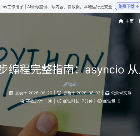
免费下载 →
Loomy工作搭子 | AI替你整理、写内容、看数据，本地运行更安全
主页
 异步编程完整指南：asyncio
编辑
发表于
2026-06-20
|
更新于
2026-08-02
|
公众号文章
字数总计:
1.8k
|
阅读时长:
7分钟
|
阅读量:
9