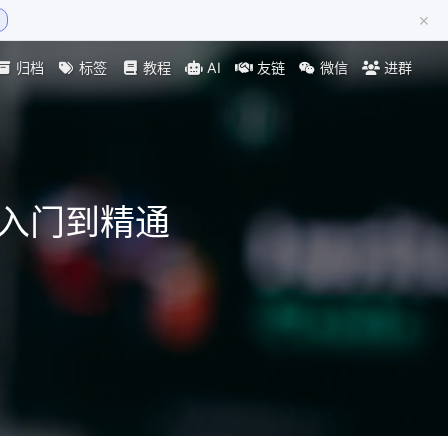
×
归档
标签
教程
AI
友链
微信
进群
 从入门到精通