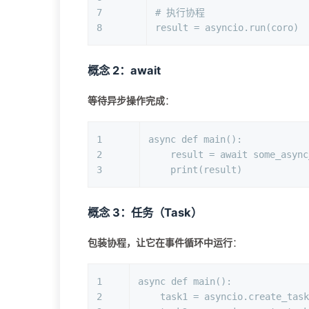
7
# 执行协程
8
result = asyncio.run(coro) 
概念 2：await
等待异步操作完成
：
1
async
def
main
():
2
    result = 
await
 some_async
3
print
(result)
概念 3：任务（Task）
包装协程，让它在事件循环中运行
：
1
async
def
main
():
2
    task1 = asyncio.create_task