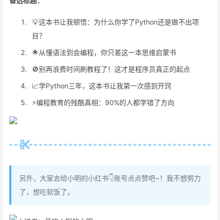
备选标题：
💡这本书让我顿悟：为什么你学了Python还是做不出项
目？
🌟从懂语法到会编程，你只差这一本思维启蒙书
🚫别再浪费时间刷教程了！这才是程序员真正的起点
📈学Python三年，这本书让我第一次感到开窍
⚡️编程教育的残酷真相：90%的人都学错了方向
另外，大家去给小明的小红书👇账号点点赞吧~！我不想努力
了，想吃软饭了。