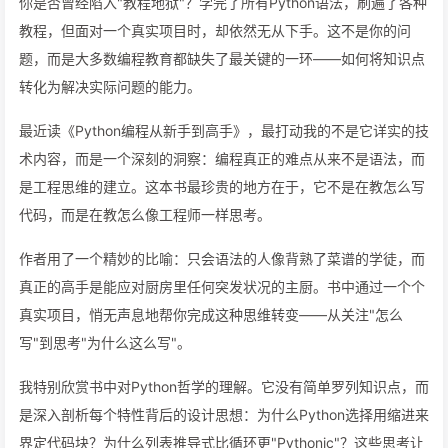
你是否曾经陷入"教程地狱"？学完了所有Python语法，刷遍了各种
教程，但面对一个真实项目时，却依然无从下手。这不是你的问
题，而是大多数编程教育都缺失了最关键的一环——如何将知识点
转化为解决实际问题的能力。
最近读《Python编程从新手到高手》，最打动我的不是它详实的技
术内容，而是一个深刻的洞察：编程真正的难点从来不是语法，而
是工程思维的建立。这本书最珍贵的地方在于，它不是在教怎么写
代码，而是在教怎么像工程师一样思考。
作者用了一个精妙的比喻：只会语法的人像背熟了菜谱的学徒，而
真正的高手是能应对厨房里任何突发状况的主厨。书中通过一个个
真实项目，悄无声息地帮你完成这种思维转变——从关注"怎么
写"到思考"为什么这么写"。
我特别欣赏书中对Python哲学的理解。它没有简单罗列知识点，而
是深入剖析每个特性背后的设计思想：为什么Python选择用缩进来
界定代码块？为什么列表推导式比循环更"Pythonic"？这些思考让