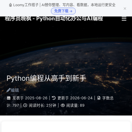
🤖 Loomy工作搭子 | AI替你整理、写内容、看数据，本地运行更安全
×
免费下载 →
程序员晚枫 - Python自动化办公与AI编程
Python编程从高手到新手
编辑
发表于
2025-08-26
|
更新于
2026-06-24
|
字数总
计:
797
|
阅读时长:
2分钟
|
阅读量:
89