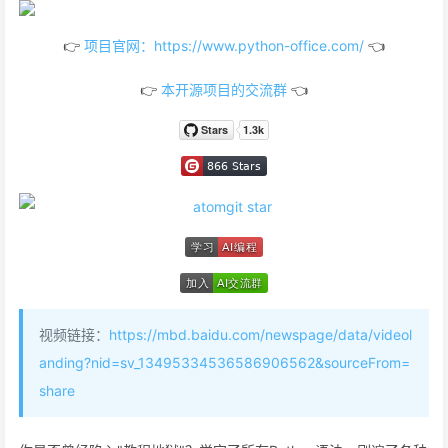
👉
项目官网：https://www.python-office.com/
👈
👉
本开源项目的交流群
👈
视频链接：
https://mbd.baidu.com/newspage/data/videol
anding?nid=sv_13495334536586906562&sourceFrom=
share