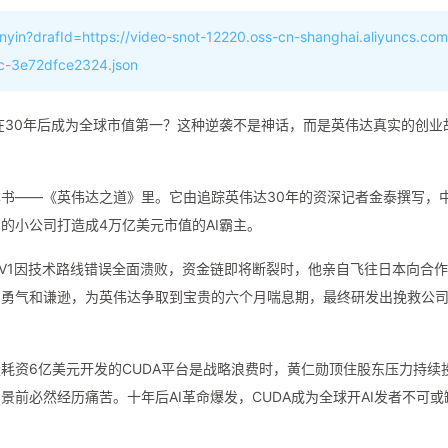
anyin?drafId=https://video-snot-12220.oss-cn-shanghai.aliyuncs.com
c-3e72dfce2324.json
在30年后成为全球市值第一？这种逆袭不是神话，而是英伟达真实的创业
书——《英伟达之道》里。它由追踪英伟达30年的资深记者金泰撰写，
的小公司打造成4万亿美元市值的AI霸主。
V1因技术路线错误全面溃败，资金链即将断裂时，他亲自飞往日本向合
的勇气和谦逊，为英伟达争取到宝贵的六个月喘息期，最终研发出挽救公
耗资6亿美元开发的CUDA平台是战略浪费时，黄仁勋顶住股东压力持续
前必然经历痛苦。十年后AI革命爆发，CUDA成为全球开AI发者不可或