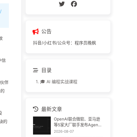
/
公告
故
抖音/小红书/公众号：程序员晚枫
中信
目录
1.
🎓 AI 编程实战课程
作伙伴
司的
最新文章
投
OpenAI联合微软、亚马逊
缺的
等5家大厂联手发布Agent
Plugins：AI插件终于要统
2026-08-07
一了