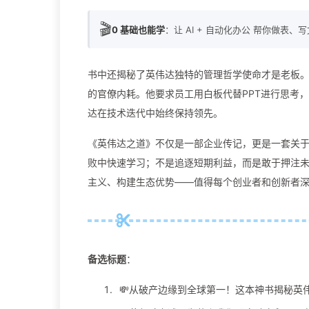
🎬
0 基础也能学
：让 AI + 自动化办公 帮你做表、
书中还揭秘了英伟达独特的管理哲学使命才是老板。
的官僚内耗。他要求员工用白板代替PPT进行思考
达在技术迭代中始终保持领先。
《英伟达之道》不仅是一部企业传记，更是一套关
败中快速学习；不是追逐短期利益，而是敢于押注
主义、构建生态优势——值得每个创业者和创新者
备选标题
：
💸从破产边缘到全球第一！这本神书揭秘英