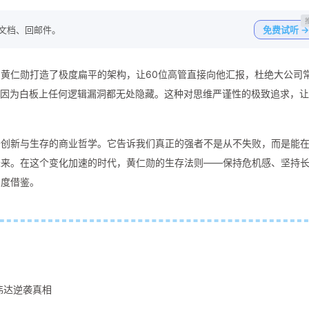
写文档、回邮件。
免费试听 →
黄仁勋打造了极度扁平的架构，让60位高管直接向他汇报，杜绝大公司
，因为白板上任何逻辑漏洞都无处隐藏。这种对思维严谨性的极致追求，
于创新与生存的商业哲学。它告诉我们真正的强者不是从不失败，而是能
未来。在这个变化加速的时代，黄仁勋的生存法则——保持危机感、坚持
深度借鉴。
伟达逆袭真相