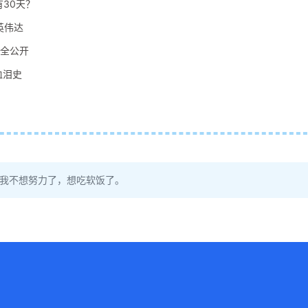
30天？
英伟达
码全公开
血泪史
！我不想努力了，想吃软饭了。