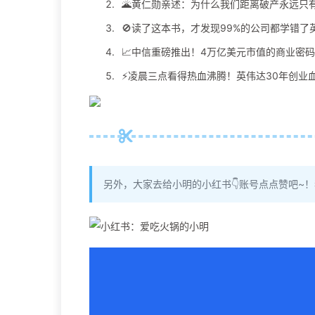
🌋黄仁勋亲述：为什么我们距离破产永远只有
🚫读了这本书，才发现99%的公司都学错了
📈中信重磅推出！4万亿美元市值的商业密
⚡️凌晨三点看得热血沸腾！英伟达30年创业
另外，大家去给小明的小红书👇账号点点赞吧~