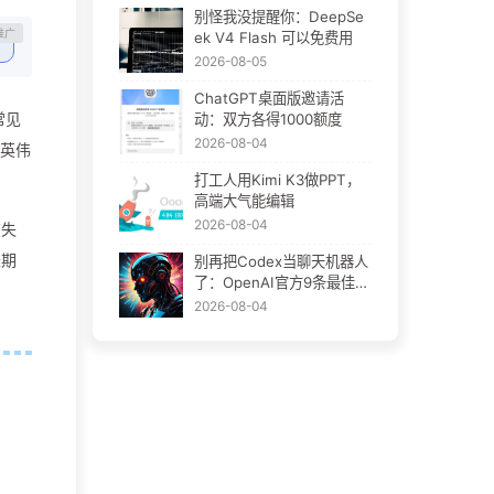
别怪我没提醒你：DeepSe
ek V4 Flash 可以免费用
2026-08-05
ChatGPT桌面版邀请活
常见
动：双方各得1000额度
2026-08-04
让英伟
打工人用Kimi K3做PPT，
高端大气能编辑
2026-08-04
在失
长期
别再把Codex当聊天机器人
了：OpenAI官方9条最佳实
践
2026-08-04