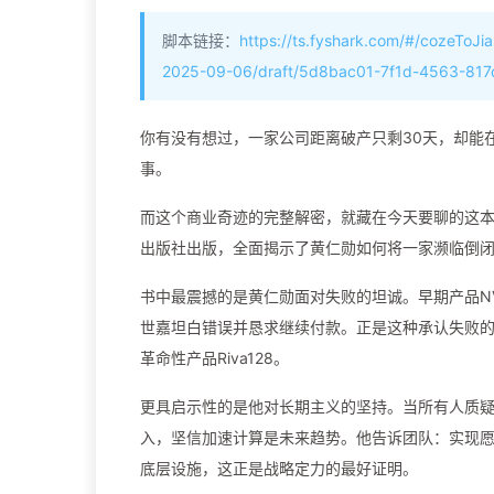
脚本链接：
https://ts.fyshark.com/#/cozeToJi
2025-09-06/draft/5d8bac01-7f1d-4563-817
你有没有想过，一家公司距离破产只剩30天，却能
事。
而这个商业奇迹的完整解密，就藏在今天要聊的这本
出版社出版，全面揭示了黄仁勋如何将一家濒临倒闭
书中最震撼的是黄仁勋面对失败的坦诚。早期产品N
世嘉坦白错误并恳求继续付款。正是这种承认失败
革命性产品Riva128。
更具启示性的是他对长期主义的坚持。当所有人质疑
入，坚信加速计算是未来趋势。他告诉团队：实现愿景
底层设施，这正是战略定力的最好证明。