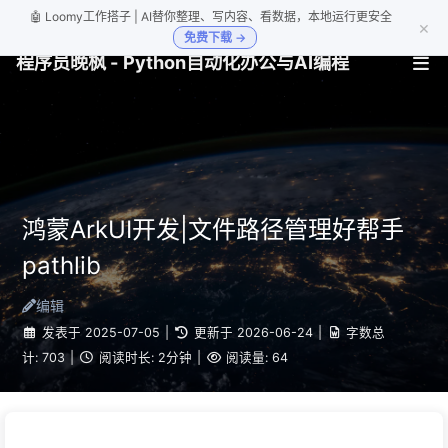
🤖 Loomy工作搭子 | AI替你整理、写内容、看数据，本地运行更安全
×
免费下载 →
程序员晚枫 - Python自动化办公与AI编程
鸿蒙ArkUI开发|文件路径管理好帮手
pathlib
编辑
发表于
2025-07-05
|
更新于
2026-06-24
|
字数总
计:
703
|
阅读时长:
2分钟
|
阅读量:
64