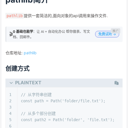
提供一套简洁的,面向对象的api调用来操作文件.
pathlib
0 基础也能学
：让 AI + 自动化办公 帮你做表、写文
🎬
免费试听 →
档、回邮件。
仓库地址:
pathlib
创建方式
PLAINTEXT
1
// 从字符串创建
2
const path = Path('folder/file.txt');
3
4
// 从多个部分创建
5
const path2 = Path('folder', 'file.txt');
6