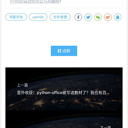
Python自动化办公与AI编程
！
鸿蒙开发
pathlib
文件管理
进群
上一篇
意外收获！python-office被写进教材了？我也有百度百科词条了？
下一篇