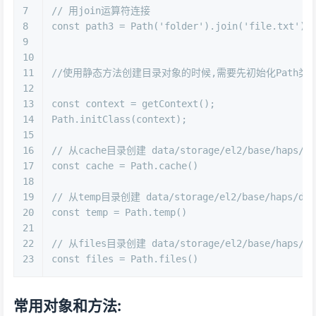
7
// 用join运算符连接
8
const path3 = Path('folder').join('file.txt');
9
10
11
//使用静态方法创建目录对象的时候,需要先初始化Path类,一般在A
12
13
const context = getContext();
14
Path.initClass(context);
15
16
// 从cache目录创建 data/storage/el2/base/haps/de
17
const cache = Path.cache()
18
19
// 从temp目录创建 data/storage/el2/base/haps/dem
20
const temp = Path.temp()
21
22
// 从files目录创建 data/storage/el2/base/haps/de
23
const files = Path.files()
常用对象和方法: