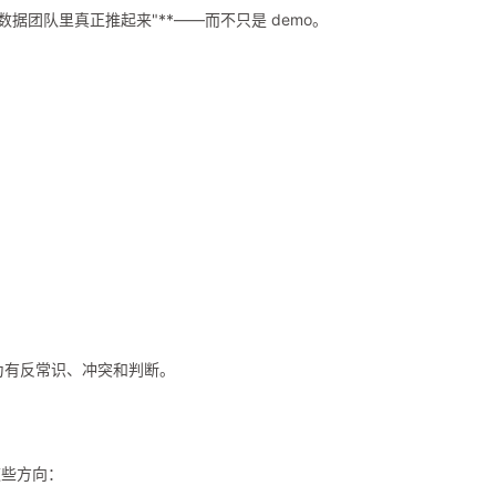
/数据团队里真正推起来"**——而不只是 demo。
为有反常识、冲突和判断。
这些方向：