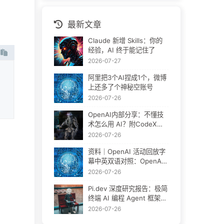
最新文章
Claude 新增 Skills：你的
经验，AI 终于能记住了
2026-07-27
阿里把3个AI捏成1个，微博
上还多了个神秘空账号
2026-07-26
OpenAI内部分享：不懂技
术怎么用 AI？附CodeX官
方教程
2026-07-26
资料｜OpenAI 活动回放字
幕中英双语对照：OpenAI
团队怎么用 Codex 做非编
2026-07-26
程工作
Pi.dev 深度研究报告：极简
终端 AI 编程 Agent 框架完
全拆解
2026-07-26