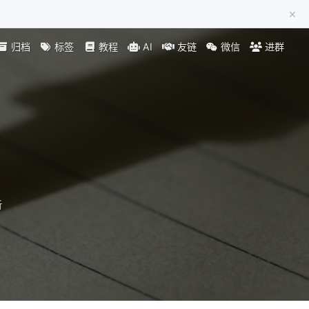
×
归档
标签
教程
AI
友链
微信
进群
析