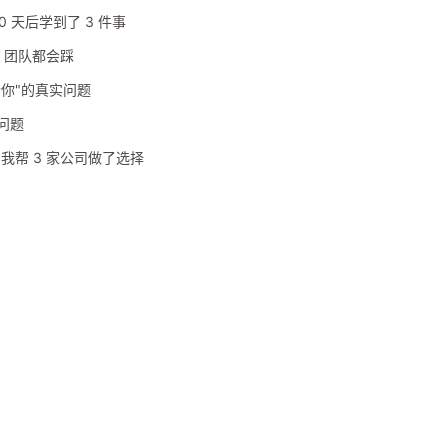
0 天后学到了 3 件事
0% 团队都会踩
诉你"的真实问题
理问题
型横评：我帮 3 家公司做了选择