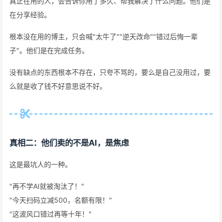
真正在用的人，会告诉你用了多久、帮我解决了什么问题。他们是
在分享经验。
根本没在用的博主，只会喊"太牛了""逆天改命""错过后悔一辈
子"。他们是在完成任务。
没有缺点的东西根本不存在，只夸不骂的，要么是自己没用过，要
么就是收了钱不好意思说不好。
真相二：他们卖的不是AI，是焦虑
这是最坑人的一种。
"再不学AI就被淘汰了！"
"今天扫码立减500，名额有限！"
"这波风口错过再等十年！"