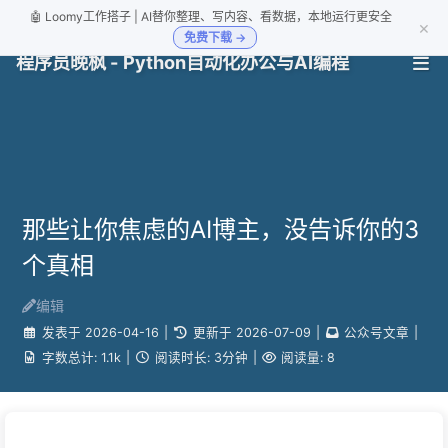
🤖 Loomy工作搭子 | AI替你整理、写内容、看数据，本地运行更安全
×
免费下载 →
程序员晚枫 - Python自动化办公与AI编程
那些让你焦虑的AI博主，没告诉你的3
个真相
编辑
发表于
2026-04-16
|
更新于
2026-07-09
|
公众号文章
|
字数总计:
1.1k
|
阅读时长:
3分钟
|
阅读量:
8