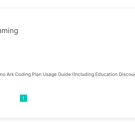
mming
ano Ark Coding Plan Usage Guide (Including Education Discou
1