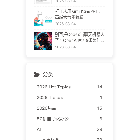
2026-08-04
打工人用Kimi K3做PPT，
高端大气能编辑
2026-08-04
别再把Codex当聊天机器人
了：OpenAI官方9条最佳实
践
2026-08-04
分类
2026 Hot Topics
14
2026 Trends
1
2026热点
15
50讲自动化办公
3
AI
29
基础概念
29