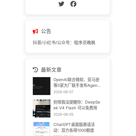
公告
抖音/小红书/公众号：程序员晚枫
最新文章
OpenAI联合微软、亚马逊
等5家大厂联手发布Agent
Plugins：AI插件终于要统
2026-08-07
一了
别怪我没提醒你：DeepSe
ek V4 Flash 可以免费用
2026-08-05
ChatGPT桌面版邀请活
动：双方各得1000额度