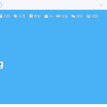
×
归档
标签
教程
AI
友链
微信
进群
g