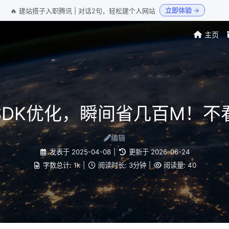
立即体验 →
🔥 建站搭子入职腾讯 | 对话2句，轻松建个人网站
主页
SDK优化，瞬间省几百M！不
编辑
发表于
2025-04-08
|
更新于
2026-06-24
字数总计:
1k
|
阅读时长:
3分钟
|
阅读量:
40