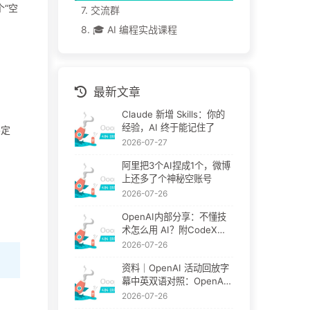
“空
7.
交流群
8.
🎓 AI 编程实战课程
最新文章
Claude 新增 Skills：你的
经验，AI 终于能记住了
不定
2026-07-27
阿里把3个AI捏成1个，微博
上还多了个神秘空账号
2026-07-26
OpenAI内部分享：不懂技
术怎么用 AI？附CodeX官
方教程
2026-07-26
资料｜OpenAI 活动回放字
幕中英双语对照：OpenAI
团队怎么用 Codex 做非编
2026-07-26
程工作