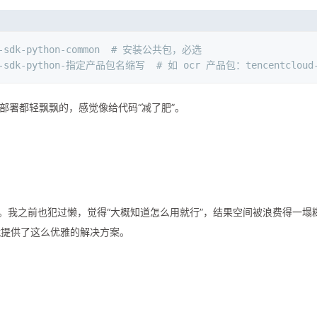
-sdk-python-common  
# 安装公共包，必选
oud-sdk-python-指定产品包名缩写  
# 如 ocr 产品包：tencentcloud-
部署都轻飘飘的，感觉像给代码“减了肥”。
”。我之前也犯过懒，觉得“大概知道怎么用就行”，结果空间被浪费得一塌
就提供了这么优雅的解决方案。