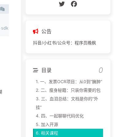
sdk-python-ocr
公告
抖音/小红书/公众号：程序员晚枫
目录
1.
一、发票OCR项目：从0到“臃肿”
2.
二、瘦身秘籍：只装你需要的包
糊
3.
三、血泪总结：文档是你的“外
挂”
4.
四、一起聊聊代码优化
5.
加入开源
6.
相关课程