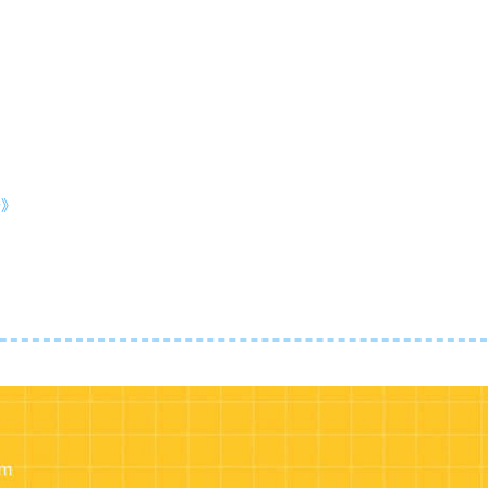
》
》
公》