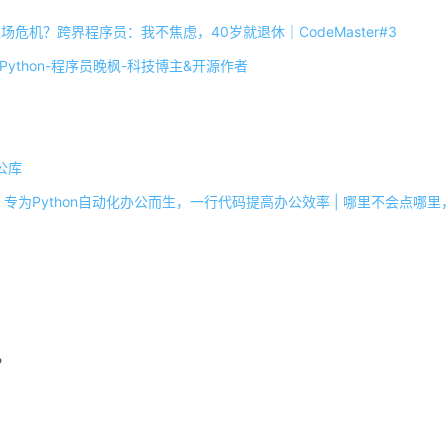
职场危机？跨界程序员：我不焦虑，40岁就退休｜CodeMaster#3
ython-程序员晚枫-科技博主&开源作者
办公库
ce库 | 专为Python自动化办公而生，一行代码提高办公效率 | 哪里不会点哪里
？