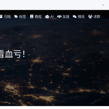
×
归档
标签
教程
AI
友链
微信
进群
看血亏！