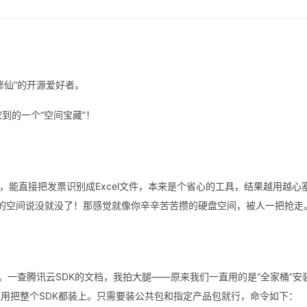
修仙”的开源爱好者。
到的一个“空间宝藏”！
，能直接把发票识别成Excel文件，本来是个省心的工具，结果越用越心
M的空间说没就没了！那感觉就像你辛辛苦苦攒的硬盘空间，被人一把抢走
。一查腾讯云SDK的文档，我拍大腿——原来我们一直用的是“全家桶”安
不用把整个SDK都装上。只需要装公共包和指定产品包就行，命令如下：