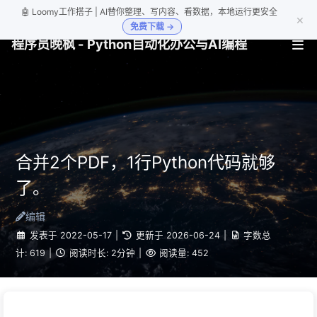
🤖 Loomy工作搭子 | AI替你整理、写内容、看数据，本地运行更安全
×
免费下载 →
程序员晚枫 - Python自动化办公与AI编程
合并2个PDF，1行Python代码就够
了。
编辑
发表于
2022-05-17
|
更新于
2026-06-24
|
字数总
计:
619
|
阅读时长:
2分钟
|
阅读量:
452