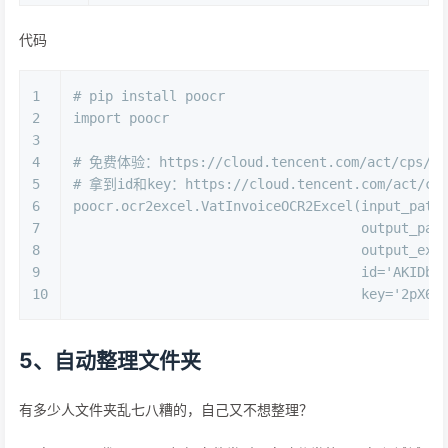
代码
1
# pip install poocr
2
import poocr
3
4
# 免费体验：https://cloud.tencent.com/act/cps/redi
5
# 拿到id和key：https://cloud.tencent.com/act/cps/
6
poocr.ocr2excel.VatInvoiceOCR2Excel(input_path
7
                                    output_pat
8
                                    output
9
                                    id='AKIDb1
10
                                    key='2pX6U
5、自动整理文件夹
有多少人文件夹乱七八糟的，自己又不想整理？