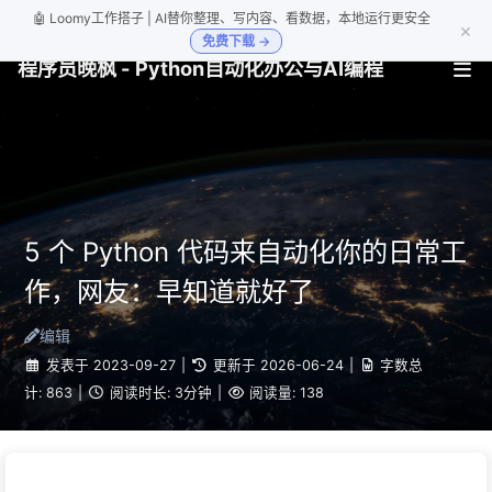
🤖 Loomy工作搭子 | AI替你整理、写内容、看数据，本地运行更安全
×
免费下载 →
程序员晚枫 - Python自动化办公与AI编程
5 个 Python 代码来自动化你的日常工
作，网友：早知道就好了
编辑
发表于
2023-09-27
|
更新于
2026-06-24
|
字数总
计:
863
|
阅读时长:
3分钟
|
阅读量:
138