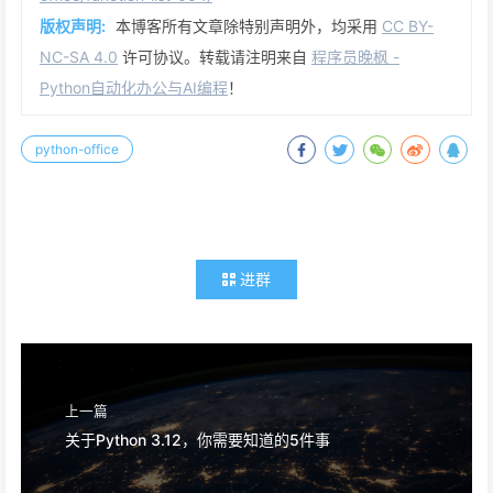
版权声明:
本博客所有文章除特别声明外，均采用
CC BY-
NC-SA 4.0
许可协议。转载请注明来自
程序员晚枫 -
Python自动化办公与AI编程
！
python-office
进群
上一篇
关于Python 3.12，你需要知道的5件事