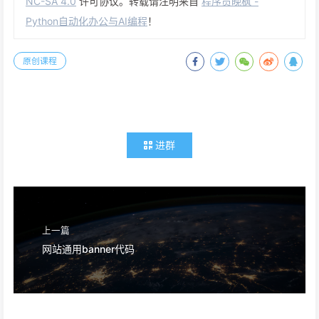
NC-SA 4.0
许可协议。转载请注明来自
程序员晚枫 -
Python自动化办公与AI编程
！
原创课程
进群
上一篇
网站通用banner代码