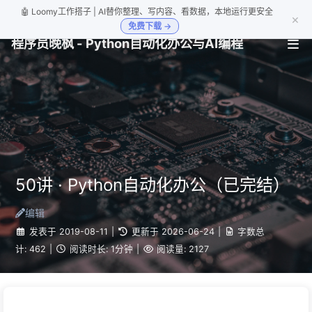
🤖 Loomy工作搭子 | AI替你整理、写内容、看数据，本地运行更安全
×
免费下载 →
程序员晚枫 - Python自动化办公与AI编程
50讲 · Python自动化办公（已完结）
编辑
发表于
2019-08-11
|
更新于
2026-06-24
|
字数总
计:
462
|
阅读时长:
1分钟
|
阅读量:
2127