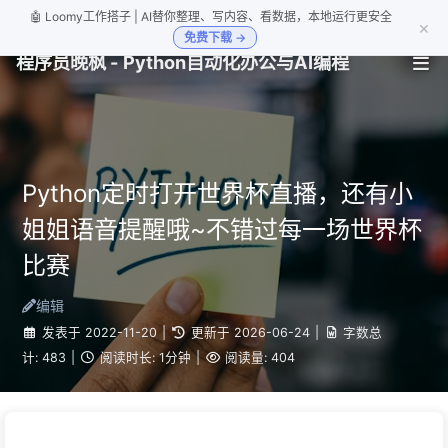
🤖 Loomy工作搭子 | AI替你整理、写内容、看数据，本地运行更安全
×
免费下载 →
程序员晚枫 - Python自动化办公与AI编程
Python定时打开世界杯直播，还有小
姐姐语音提醒哦~不错过每一场世界杯
比赛
编辑
发表于
2022-11-20
|
更新于
2026-06-24
|
字数总
计:
483
|
阅读时长:
1分钟
|
阅读量:
404